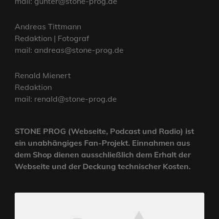
mail: gunter@stone-prog.de
Andreas Tittmann
Redaktion | Fotograf
mail: andreas@stone-prog.de
Renald Mienert
Redaktion
mail: renald@stone-prog.de
STONE PROG (Webseite, Podcast und Radio) ist
ein unabhängiges Fan-Projekt. Einnahmen aus
dem Shop dienen ausschließlich dem Erhalt der
Webseite und der Deckung technischer Kosten.