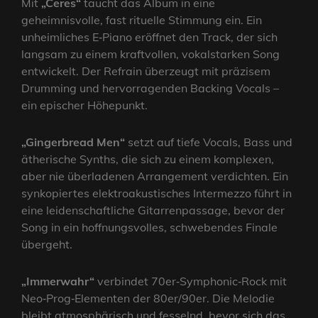
Mit
„Ceres“
taucht das Album in eine
geheimnisvolle, fast rituelle Stimmung ein. Ein
unheimliches E‑Piano eröffnet den Track, der sich
langsam zu einem kraftvollen, vokalstarken Song
entwickelt. Der Refrain überzeugt mit präzisem
Drumming und hervorragenden Backing Vocals –
ein epischer Höhepunkt.
„Gingerbread Men“
setzt auf tiefe Vocals, Bass und
ätherische Synths, die sich zu einem komplexen,
aber nie überladenen Arrangement verdichten. Ein
synkopiertes elektroakustisches Intermezzo führt in
eine leidenschaftliche Gitarrenpassage, bevor der
Song in ein hoffnungsvolles, schwebendes Finale
übergeht.
„Immerwahr“
verbindet 70er‑Symphonic‑Rock mit
Neo‑Prog‑Elementen der 80er/90er. Die Melodie
bleibt atmosphärisch und fesselnd, bevor sich das