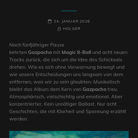
POSTED-
24. JANUAR 2026
ON
BY
BYLINE
HOLGER
LINE
Nach fünfjähriger Pause
kehrten
Gazpacho
mit
Magic 8-Ball
und acht neuen
Tracks zurück, die sich um die Idee des Schicksals
drehen. Wie es sich ohne Vorwarnung bewegt und
wie unsere Entscheidungen uns langsam von dem
entfernen, was wir zu sein glaubten. Musikalisch
bleibt das Album dem Kern von
Gazpacho
treu.
Atmosphärisch, vielschichtig und emotional. Aber
konzentrierter. Kein unnötiger Ballast. Nur acht
Geschichten, die mit Klarheit und Spannung erzählt
werden.