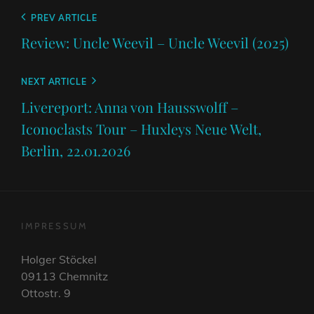
Beitragsnavigation
Previous
PREV ARTICLE
Post
Review: Uncle Weevil – Uncle Weevil (2025)
Next
NEXT ARTICLE
Post
Livereport: Anna von Hausswolff –
Iconoclasts Tour – Huxleys Neue Welt,
Berlin, 22.01.2026
IMPRESSUM
Holger Stöckel
09113 Chemnitz
Ottostr. 9