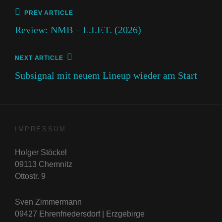
Beitragsnavigation
Previous
PREV ARTICLE
Post
Review: NMB – L.I.F.T. (2026)
Next
NEXT ARTICLE
Post
Subsignal mit neuem Lineup wieder am Start
IMPRESSUM
Holger Stöckel
09113 Chemnitz
Ottostr. 9
Sven Zimmermann
09427 Ehrenfriedersdorf | Erzgebirge