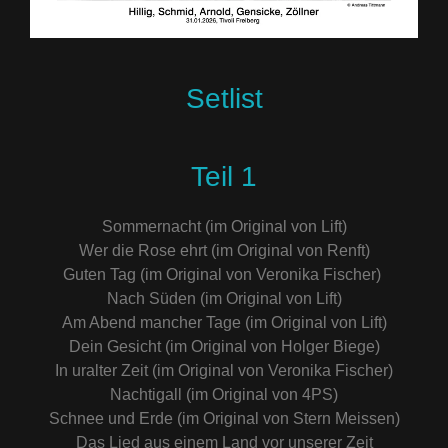
Setlist
Teil 1
Sommernacht (im Original von Lift)
Wer die Rose ehrt (im Original von Renft)
Guten Tag (im Original von Veronika Fischer)
Nach Süden (im Original von Lift)
Am Abend mancher Tage (im Original von Lift)
Dein Gesicht (im Original von Holger Biege)
In uralter Zeit (im Original von Veronika Fischer)
Nachtigall (im Original von 4PS)
Schnee und Erde (im Original von Stern Meissen)
Das Lied aus einem Land vor unserer Zeit