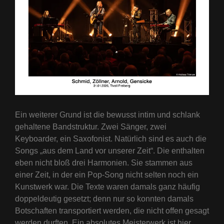
Ein weiterer Grund ist die bewusst intim und schlank
gehaltene Bandstruktur. Zwei Sänger, zwei
Keyboarder, ein Saxofonist. Natürlich sind es auch die
Songs „aus dem Land vor unserer Zeit“. Die enthalten
eben nicht bloß drei Harmonien. Sie stammen aus
einer Zeit, in der ein Pop-Song nicht selten noch ein
Kunstwerk war. Die Texte waren damals ganz häufig
doppeldeutig gesetzt; denn nur so konnten damals
Botschaften transportiert werden, die nicht offen gesagt
werden durften. Ein absolutes Meisterwerk ist hier