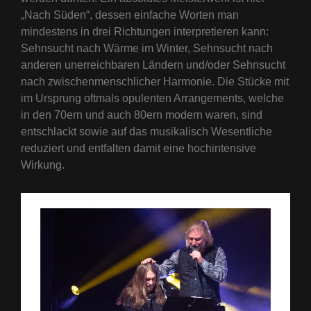
„Nach Süden“, dessen einfache Worten man
mindestens in drei Richtungen interpretieren kann:
Sehnsucht nach Wärme im Winter, Sehnsucht nach
anderen unerreichbaren Ländern und/oder Sehnsucht
nach zwischenmenschlicher Harmonie. Die Stücke mit
im Ursprung oftmals opulenten Arrangements, welche
in den 70ern und auch 80ern modern waren, sind
entschlackt sowie auf das musikalisch Wesentliche
reduziert und entfalten damit eine hochintensive
Wirkung.