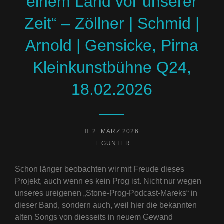
einem Land vor unserer
Zeit“ – Zöllner | Schmid |
Arnold | Gensicke, Pirna
Kleinkunstbühne Q24,
18.02.2026
POSTED-
2. MÄRZ 2026
ON
BY
BYLINE
GUNTER
LINE
Schon länger beobachten wir mit Freude dieses
Projekt, auch wenn es kein Prog ist. Nicht nur wegen
unseres ureigenen „Stone-Prog-Podcast-Mareks“ in
dieser Band, sondern auch, weil hier die bekannten
alten Songs von diesseits in neuem Gewand