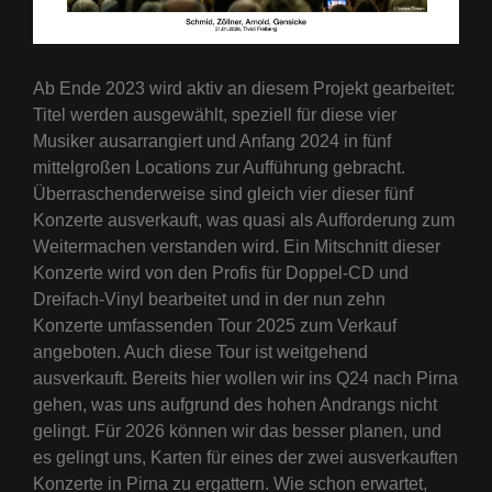
Ab Ende 2023 wird aktiv an diesem Projekt gearbeitet:
Titel werden ausgewählt, speziell für diese vier
Musiker ausarrangiert und Anfang 2024 in fünf
mittelgroßen Locations zur Aufführung gebracht.
Überraschenderweise sind gleich vier dieser fünf
Konzerte ausverkauft, was quasi als Aufforderung zum
Weitermachen verstanden wird. Ein Mitschnitt dieser
Konzerte wird von den Profis für Doppel-CD und
Dreifach-Vinyl bearbeitet und in der nun zehn
Konzerte umfassenden Tour 2025 zum Verkauf
angeboten. Auch diese Tour ist weitgehend
ausverkauft. Bereits hier wollen wir ins Q24 nach Pirna
gehen, was uns aufgrund des hohen Andrangs nicht
gelingt. Für 2026 können wir das besser planen, und
es gelingt uns, Karten für eines der zwei ausverkauften
Konzerte in Pirna zu ergattern. Wie schon erwartet,