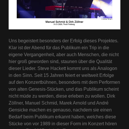
Uns begeistert besonders der Erfolg dieses Projektes.
Klar ist der Abend für das Publikum ein Trip in die
eigene Vergangenheit, aber auch Menschen, die nicht
hier groß geworden sind, staunen über die Qualität
dieser Lieder. Steve Hackett kommt uns als Analogon
in den Sinn. Seit 15 Jahren feiert er weltweit Erfolge
auf den Konzertbühnen, besonders mit dem Performen
von alten Genesis-Stücken, und das Publikum scheint
nicht müde zu werden, diese erleben zu wollen. Dirk
Zöllner, Manuel Schmid, Marek Arnold und André
Gensicke machen es genauso, nachdem sie einen
Bedarf beim Publikum erkannt haben, welches diese
Stücke von vor 1989 in dieser Form im Konzert hören