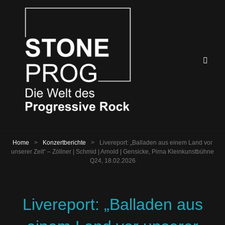
Home
>
Konzertberichte
>
Livereport: „Balladen aus einem Land vor
unserer Zeit“ – Zöllner | Schmid | Arnold | Gensicke, Pirna Kleinkunstbühne
Q24, 18.02.2026
Livereport: „Balladen aus