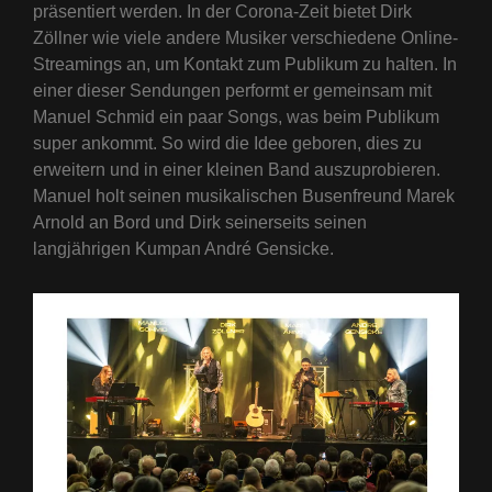
präsentiert werden. In der Corona-Zeit bietet Dirk
Zöllner wie viele andere Musiker verschiedene Online-
Streamings an, um Kontakt zum Publikum zu halten. In
einer dieser Sendungen performt er gemeinsam mit
Manuel Schmid ein paar Songs, was beim Publikum
super ankommt. So wird die Idee geboren, dies zu
erweitern und in einer kleinen Band auszuprobieren.
Manuel holt seinen musikalischen Busenfreund Marek
Arnold an Bord und Dirk seinerseits seinen
langjährigen Kumpan André Gensicke.