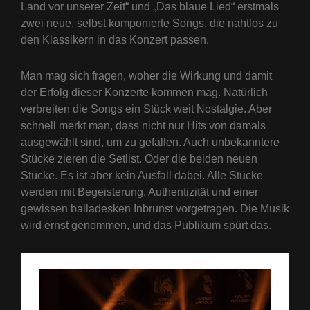
Land vor unserer Zeit“ und „Das blaue Lied“ erstmals
zwei neue, selbst komponierte Songs, die nahtlos zu
den Klassikern in das Konzert passen.
Man mag sich fragen, woher die Wirkung und damit
der Erfolg dieser Konzerte kommen mag. Natürlich
verbreiten die Songs ein Stück weit Nostalgie. Aber
schnell merkt man, dass nicht nur Hits von damals
ausgewählt sind, um zu gefallen. Auch unbekanntere
Stücke zieren die Setlist. Oder die beiden neuen
Stücke. Es ist aber kein Ausfall dabei. Alle Stücke
werden mit Begeisterung, Authentizität und einer
gewissen balladesken Inbrunst vorgetragen. Die Musik
wird ernst genommen, und das Publikum spürt das.