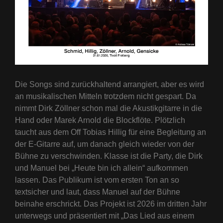
Die Songs sind zurückhaltend arrangiert, aber es wird
an musikalischen Mitteln trotzdem nicht gespart. Da
nimmt Dirk Zöllner schon mal die Akustikgitarre in die
Hand oder Marek Arnold die Blockflöte. Plötzlich
taucht aus dem Off Tobias Hillig für eine Begleitung an
der E-Gitarre auf, um danach gleich wieder von der
Bühne zu verschwinden. Klasse ist die Party, die Dirk
und Manuel bei „Heute bin ich allein“ aufkommen
lassen. Das Publikum ist vom ersten Ton an so
textsicher und laut, dass Manuel auf der Bühne
beinahe erschrickt. Das Projekt ist 2026 im dritten Jahr
unterwegs und präsentiert mit „Das Lied aus einem