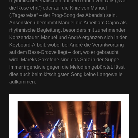
rhythmisches Klatschen auf den Bauch von Dirk („Wer
die Rose ehrt“) oder auf die Knie von Manuel
(„Tagesreise“ – der Prog-Song des Abends!) sein.
Ansonsten übernimmt Manuel die Arbeit am Cajon als
rhythmische Begleitung, besonders mit zunehmender
Konzertdauer. Manuel und André ergänzen sich in der
Keyboard-Arbeit, wobei bei André die Verantwortung
auf dem Bass-Groove liegt – dort, wo er gebraucht
wird. Mareks Saxofone sind das Salz in der Suppe.
Immer irgendwie gegen die Melodien gebürstet, lässt
dies auch beim kitschigsten Song keine Langeweile
aufkommen.