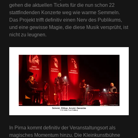
gehen die aktuellen Tickets für die nun schon 22
stattfindenden Konzerte weg wie warme Semmeln.
Das Projekt trifft definitiv einen Nerv des Publikums,
und eine gewisse Magie, die diese Musik versprüht, ist
nicht zu leugnen.
In Pirna kommt definitiv der Veranstaltungsort als
magisches Momentum hinzu. Die Kleinkunstbühne