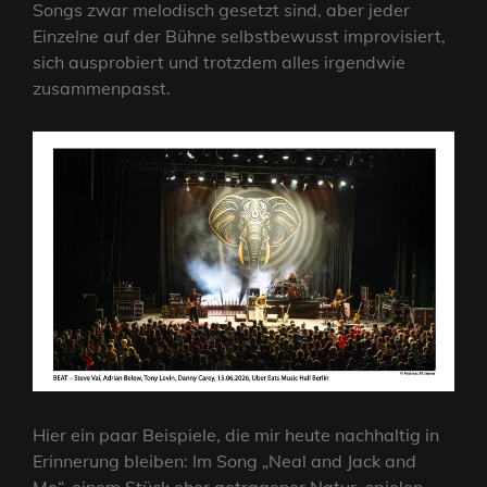
Songs zwar melodisch gesetzt sind, aber jeder
Einzelne auf der Bühne selbstbewusst improvisiert,
sich ausprobiert und trotzdem alles irgendwie
zusammenpasst.
Hier ein paar Beispiele, die mir heute nachhaltig in
Erinnerung bleiben: Im Song „Neal and Jack and