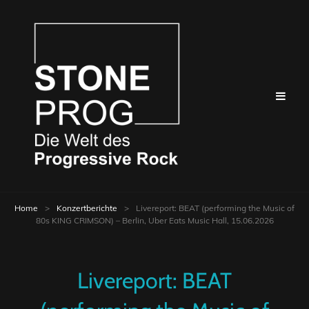
Home
>
Konzertberichte
>
Livereport: BEAT (performing the Music of
80s KING CRIMSON) – Berlin, Uber Eats Music Hall, 15.06.2026
Livereport: BEAT