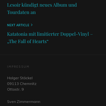
Post
Lesoir kündigt neues Album und
Tourdaten an
Next
NEXT ARTICLE
Post
Katatonia mit limitierter Doppel-Vinyl –
„The Fall of Hearts“
IMPRESSUM
Holger Stöckel
09113 Chemnitz
Ottostr. 9
Sven Zimmermann