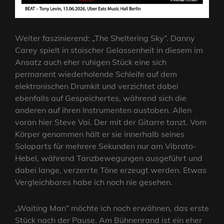
Weiter faszinierend: „The Sheltering Sky“. Danny
Carey spielt in stoischer Gelassenheit in diesem im
Ansatz auch eher ruhigen Stück eine sich
permanent wiederholende Schleife auf dem
elektronischen Drumkit und verzichtet dabei
ebenfalls auf Gespeichertes, während sich die
anderen auf ihren Instrumenten austoben. Allen
voran hier Steve Vai. Der mit der Gitarre tanzt. Vom
Körper genommen hält er sie innerhalb seines
Soloparts für mehrere Sekunden nur am Vibrato-
Hebel, während Tanzbewegungen ausgeführt und
dabei lange, verzerrte Töne erzeugt werden. Etwas
Vergleichbares habe ich noch nie gesehen.
„Waiting Man“ möchte ich noch erwähnen, das erste
Stück nach der Pause. Am Bühnenrand ist ein eher