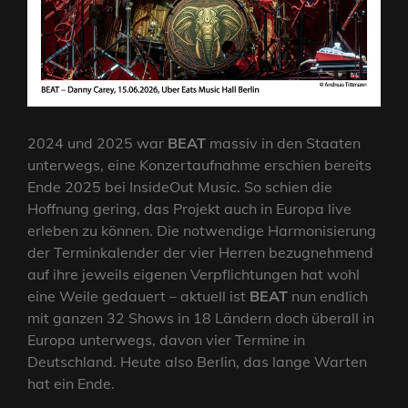
2024 und 2025 war
BEAT
massiv in den Staaten
unterwegs, eine Konzertaufnahme erschien bereits
Ende 2025 bei InsideOut Music. So schien die
Hoffnung gering, das Projekt auch in Europa live
erleben zu können. Die notwendige Harmonisierung
der Terminkalender der vier Herren bezugnehmend
auf ihre jeweils eigenen Verpflichtungen hat wohl
eine Weile gedauert – aktuell ist
BEAT
nun endlich
mit ganzen 32 Shows in 18 Ländern doch überall in
Europa unterwegs, davon vier Termine in
Deutschland. Heute also Berlin, das lange Warten
hat ein Ende.