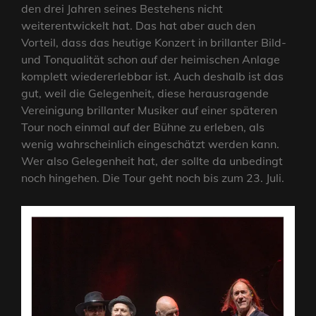
den drei Jahren seines Bestehens nicht
weiterentwickelt hat. Das hat aber auch den
Vorteil, dass das heutige Konzert in brillanter Bild-
und Tonqualität schon auf der heimischen Anlage
komplett wiedererlebbar ist. Auch deshalb ist das
gut, weil die Gelegenheit, diese herausragende
Vereinigung brillanter Musiker auf einer späteren
Tour noch einmal auf der Bühne zu erleben, als
wenig wahrscheinlich eingeschätzt werden kann.
Wer also Gelegenheit hat, der sollte da unbedingt
noch hingehen. Die Tour geht noch bis zum 23. Juli.