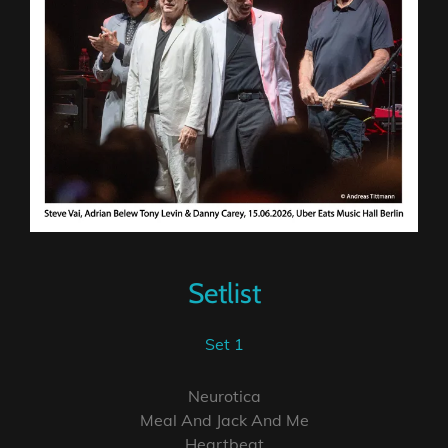
Setlist
Set 1
Neurotica
Meal And Jack And Me
Heartbeat