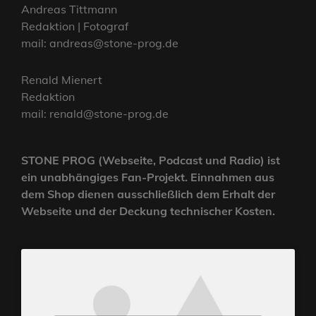
Andreas Tittmann
Redaktion | Fotograf
mail: andreas@stone-prog.de
Renald Mienert
Redaktion
mail: renald@stone-prog.de
STONE PROG (Webseite, Podcast und Radio) ist
ein unabhängiges Fan-Projekt. Einnahmen aus
dem Shop dienen ausschließlich dem Erhalt der
Webseite und der Deckung technischer Kosten.