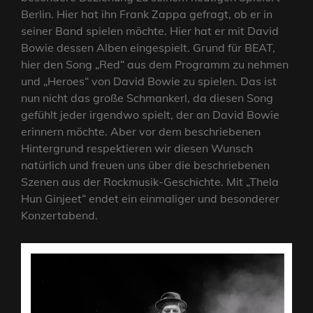
Berlin. Hier hat ihn Frank Zappa gefragt, ob er in
seiner Band spielen möchte. Hier hat er mit David
Bowie dessen Alben eingespielt. Grund für BEAT,
hier den Song „Red“ aus dem Programm zu nehmen
und „Heroes“ von David Bowie zu spielen. Das ist
nun nicht das große Schmankerl, da diesen Song
gefühlt jeder irgendwo spielt, der an David Bowie
erinnern möchte. Aber vor dem beschriebenen
Hintergrund respektieren wir diesen Wunsch
natürlich und freuen uns über die beschriebenen
Szenen aus der Rockmusik-Geschichte. Mit „Thela
Hun Ginjeet“ endet ein einmaliger und besonderer
Konzertabend.