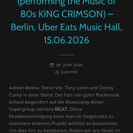
(performing the Music of
80s KING CRIMSON) –
Berlin, Uber Eats Music Hall,
15.06.2026
POSTED-
29. JUNI 2026
ON
BY
BYLINE
GUNTER
LINE
Adrian Belew, Steve Vai, Tony Levin und Danny
Carey in einer Band: Der Fan von guter Rockmusik
schaut begeistert auf die Besetzung dieser
Supergroup namens
BEAT
. Diese
Musikervereinigung kann man im Gegensatz zu
manchem anderen Projekt wirklich so bezeichnen.
Um dies live zu bestaunen, finden wir uns heute im