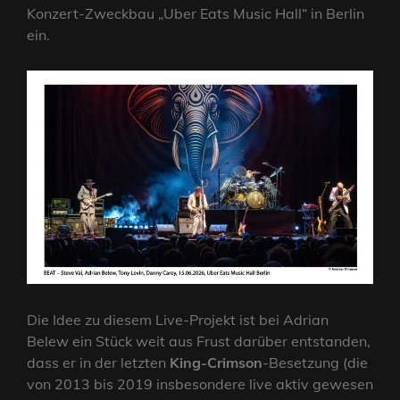
Konzert-Zweckbau „Uber Eats Music Hall“ in Berlin
ein.
Die Idee zu diesem Live-Projekt ist bei Adrian
Belew ein Stück weit aus Frust darüber entstanden,
dass er in der letzten
King-Crimson
-Besetzung (die
von 2013 bis 2019 insbesondere live aktiv gewesen