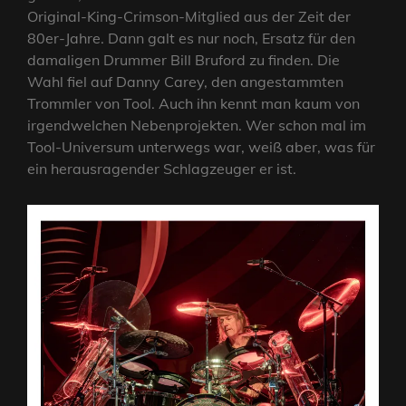
Original-King-Crimson-Mitglied aus der Zeit der
80er-Jahre. Dann galt es nur noch, Ersatz für den
damaligen Drummer Bill Bruford zu finden. Die
Wahl fiel auf Danny Carey, den angestammten
Trommler von Tool. Auch ihn kennt man kaum von
irgendwelchen Nebenprojekten. Wer schon mal im
Tool-Universum unterwegs war, weiß aber, was für
ein herausragender Schlagzeuger er ist.