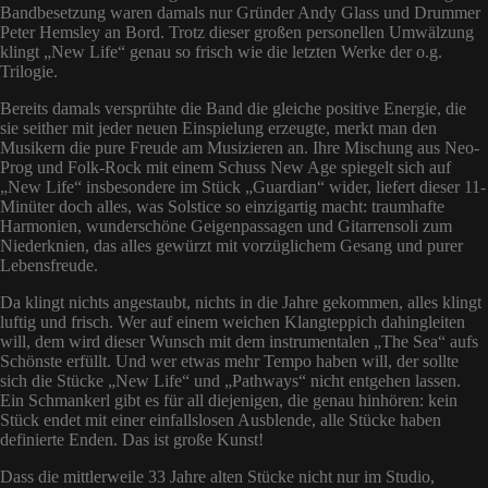
Bandbesetzung waren damals nur Gründer Andy Glass und Drummer
Peter Hemsley an Bord. Trotz dieser großen personellen Umwälzung
klingt „New Life“ genau so frisch wie die letzten Werke der o.g.
Trilogie.
Bereits damals versprühte die Band die gleiche positive Energie, die
sie seither mit jeder neuen Einspielung erzeugte, merkt man den
Musikern die pure Freude am Musizieren an. Ihre Mischung aus Neo-
Prog und Folk-Rock mit einem Schuss New Age spiegelt sich auf
„New Life“ insbesondere im Stück „Guardian“ wider, liefert dieser 11-
Minüter doch alles, was Solstice so einzigartig macht: traumhafte
Harmonien, wunderschöne Geigenpassagen und Gitarrensoli zum
Niederknien, das alles gewürzt mit vorzüglichem Gesang und purer
Lebensfreude.
Da klingt nichts angestaubt, nichts in die Jahre gekommen, alles klingt
luftig und frisch. Wer auf einem weichen Klangteppich dahingleiten
will, dem wird dieser Wunsch mit dem instrumentalen „The Sea“ aufs
Schönste erfüllt. Und wer etwas mehr Tempo haben will, der sollte
sich die Stücke „New Life“ und „Pathways“ nicht entgehen lassen.
Ein Schmankerl gibt es für all diejenigen, die genau hinhören: kein
Stück endet mit einer einfallslosen Ausblende, alle Stücke haben
definierte Enden. Das ist große Kunst!
Dass die mittlerweile 33 Jahre alten Stücke nicht nur im Studio,