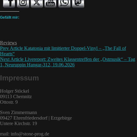
Gefällt mir:
Categories
Reviews
Beitragsnavigation
Previous
Prev Article
Katatonia mit limitierter Doppel-Vinyl – „The Fall of
Post
Hearts“
Next
Next Article
Livereport: Zweites Klassentreffen der „Ostmusik“ – Tag
Post
1, Neuruppin Hangar-312, 19.06.2026
Impressum
Holger Stöckel
09113 Chemnitz
Ottostr. 9
Sven Zimmermann
09427 Ehrenfriedersdorf | Erzgebirge
Untere Kirchstr. 19
mail: info@stone-prog.de