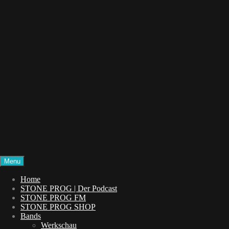
Menu
STONE PROG
Die Welt des Progressive Rock
Home
STONE PROG | Der Podcast
STONE PROG FM
STONE PROG SHOP
Bands
Werkschau