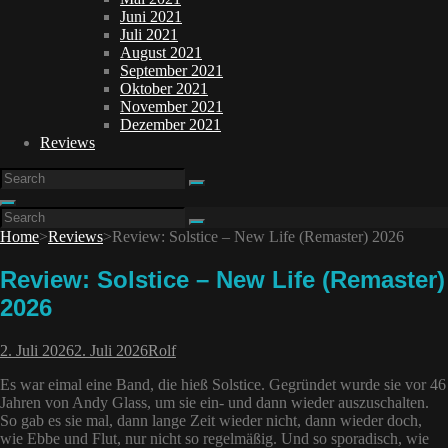
Juni 2021
Juli 2021
August 2021
September 2021
Oktober 2021
November 2021
Dezember 2021
Reviews
Search
Search
for:
Search
Search
Search
for:
Home
>
Reviews
>
Review: Solstice – New Life (Remaster) 2026
Review: Solstice – New Life (Remaster)
2026
Posted-
By
Byline
2. Juli 2026
2. Juli 2026
Rolf
on
line
Es war eimal eine Band, die hieß Solstice. Gegründet wurde sie vor 46
Jahren von Andy Glass, um sie ein- und dann wieder auszuschalten.
So gab es sie mal, dann lange Zeit wieder nicht, dann wieder doch,
wie Ebbe und Flut, nur nicht so regelmäßig. Und so sporadisch, wie