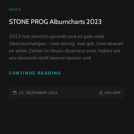
CAT
NEWS
LINKS
STONE PROG Albumcharts 2023
2023 hat ziemlich gerockt und es gab viele
Überraschungen – mal nervig, mal gut. Und obwohl
es wilde Zeiten im Music-Business sind, haben wir
uns dennoch nicht beirren lassen und
STONE
CONTINUE READING
PROG
ALBUMCHARTS
POSTED-
2023
BY
BYLINE
23. DEZEMBER 2023
HOLGER
ON
LINE