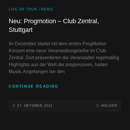
CAT
LIVE ON TOUR
/
NEWS
LINKS
Neu: Progmotion – Club Zentral,
Stuttgart
Im Dezember startet mit dem ersten ProgMotion
Konzert eine neue Veranstaltungsreihe im Club
Zentral. Dort präsentieren die Veranstalter regelmäßig
Highlights aus der Welt der progressiven, harten
Musik. Angefangen bei den
NEU:
CONTINUE READING
PROGMOTION
–
CLUB
POSTED-
BY
BYLINE
27. OKTOBER 2021
HOLGER
ZENTRAL,
ON
LINE
STUTTGART