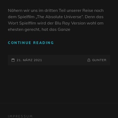
Nähern wir uns im dritten Teil unserer Reise noch
dem Spielfilm „The Absolute Universe“. Denn das
Wort Spielfilm wird der Blu Ray Version wohl am
ehesten gerecht, hat das Ganze
REVIEW:
CONTINUE READING
TRANSATLANTIC
–
POSTED-
THE
BY
BYLINE
21. MÄRZ 2021
GUNTER
ULTIMATE
ON
LINE
EDITION
IMPRESSUM