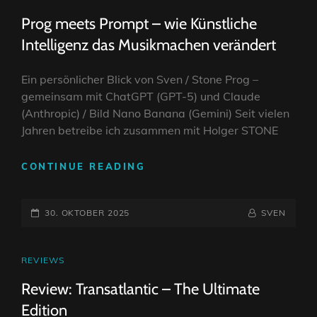
LINKS
Prog meets Prompt – wie Künstliche
Intelligenz das Musikmachen verändert
Ein persönlicher Blick von Sven / Stone Prog –
gemeinsam mit ChatGPT (GPT-5) und Claude
(Anthropic) / Bild Nano Banana (Gemini) Seit vielen
Jahren betreibe ich zusammen mit Holger STONE
PROG
CONTINUE READING
MEETS
PROMPT
POSTED-
–
BY
BYLINE
30. OKTOBER 2025
SVEN
WIE
ON
LINE
KÜNSTLICHE
INTELLIGENZ
CAT
REVIEWS
DAS
LINKS
Review: Transatlantic – The Ultimate
MUSIKMACHEN
VERÄNDERT
Edition