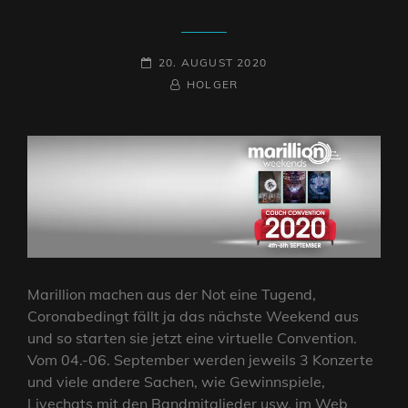
POSTED-
20. AUGUST 2020
ON
BY
BYLINE
HOLGER
LINE
Marillion machen aus der Not eine Tugend,
Coronabedingt fällt ja das nächste Weekend aus
und so starten sie jetzt eine virtuelle Convention.
Vom 04.-06. September werden jeweils 3 Konzerte
und viele andere Sachen, wie Gewinnspiele,
Livechats mit den Bandmitglieder usw. im Web