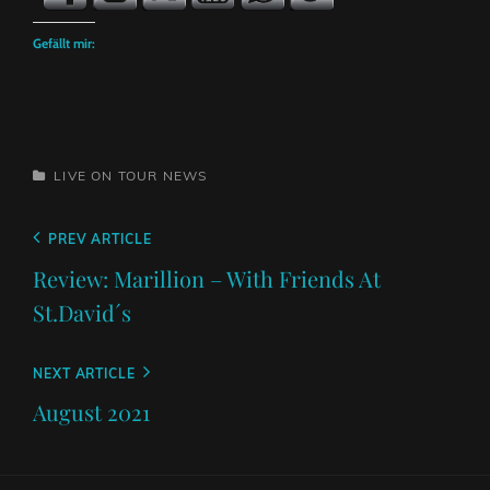
Gefällt mir:
CATEGORIES
LIVE ON TOUR
NEWS
Beitragsnavigation
Previous
PREV ARTICLE
Post
Review: Marillion – With Friends At
St.David´s
Next
NEXT ARTICLE
Post
August 2021