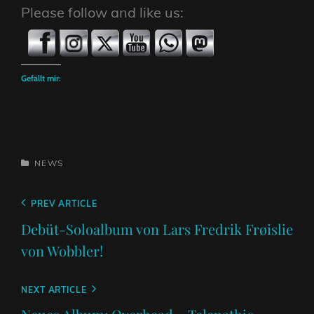
Please follow and like us:
Gefällt mir:
CATEGORIES
NEWS
Beitragsnavigation
Previous
PREV ARTICLE
Post
Debüt-Soloalbum von Lars Fredrik Frøislie
von Wobbler!
Next
NEXT ARTICLE
Post