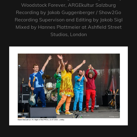
Woodstock Forever, ARGEkultur Salzburg
Recording by Jakob Guggenberger / Show2Go
Recording Supervison and Editing by Jakob Sigl
Mixed by Hannes Plattmeier at Ashfield Street
Studios, London