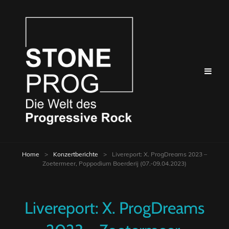
Home
>
Konzertberichte
>
Livereport: X. ProgDreams 2023 –
Zoetermeer, Poppodium Boerderij (07.-09.04.2023)
Livereport: X. ProgDreams