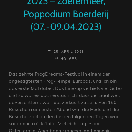
2023 – Zoetermeer,
Poppodium Boerderij
(07.-09.04.2023)
POSTED-
25. APRIL 2023
ON
BY
BYLINE
HOLGER
LINE
Das zehnte ProgDreams-Festival in einem der
angesagtesten Prog-Tempel Europas, und ich bin
das erste Mal dabei. Das Line-up verhieß viel Gutes
und so war es doch erstaunlich, dass der Saal weit
davon entfernt war, ausverkauft zu sein. Von 190
Besuchern am ersten Abend war die Rede und die
Besucherzahl an den beiden folgenden Tagen war
sogar noch rückläufig. Vielleicht lag es am
Ostertermin. Aber bange machen galt ohnehin