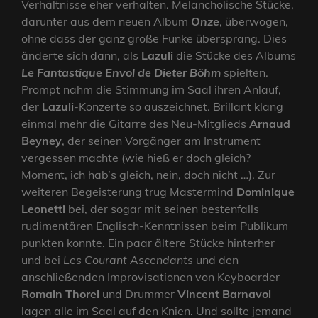
Verhältnisse eher verhalten. Melancholische Stücke,
darunter aus dem neuen Album
Onze
, überwogen,
ohne dass der ganz große Funke übersprang. Dies
änderte sich dann, als
Lazuli
die Stücke des Albums
Le Fantastique Envol de Dieter Böhm
spielten.
Prompt nahm die Stimmung im Saal ihren Anlauf,
der
Lazuli
-Konzerte so auszeichnet. Brillant klang
einmal mehr die Gitarre des Neu-Mitglieds
Arnaud
Beyney
, der seinen Vorgänger am Instrument
vergessen machte (wie hieß er doch gleich?
Moment, ich hab’s gleich, nein, doch nicht …). Zur
weiteren Begeisterung trug Mastermind
Dominique
Leonetti
bei, der sogar mit seinen bestenfalls
rudimentären Englisch-Kenntnissen beim Publikum
punkten konnte. Ein paar ältere Stücke hinterher
und bei
Les Courant Ascendants
und den
anschließenden Improvisationen von Keyboarder
Romain Thorel
und Drummer
Vincent Barnavol
lagen alle im Saal auf den Knien. Und sollte jemand