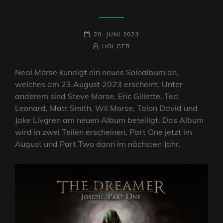
POSTED-
20. JUNI 2023
ON
BY
BYLINE
HOLGER
LINE
Neal Morse kündigt ein neues Soloalbum an,
welches am 23.August 2023 erscheint. Unter
anderem sind Steve Morse, Eric Gillette, Ted
Leonard, Matt Smith, Wil Morse, Talon David und
Jake Livgren am neuen Album beteiligt. Das Album
wird in zwei Teilen erscheinen, Part One jetzt im
August und Part Two dann im nächsten Jahr.