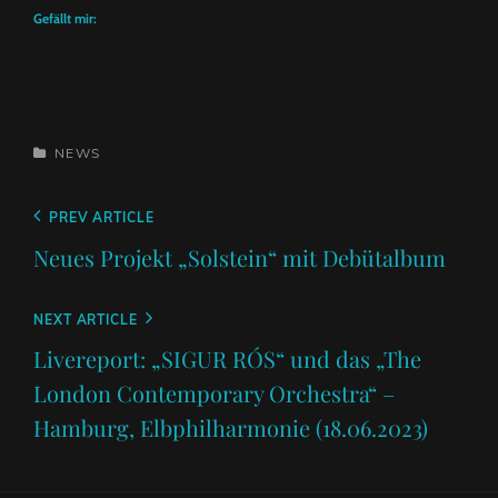
Gefällt mir:
CATEGORIES
NEWS
Beitragsnavigation
Previous
PREV ARTICLE
Post
Neues Projekt „Solstein“ mit Debütalbum
Next
NEXT ARTICLE
Post
Livereport: „SIGUR RÓS“ und das „The
London Contemporary Orchestra“ –
Hamburg, Elbphilharmonie (18.06.2023)