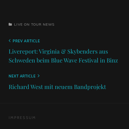
CATEGORIES
LIVE ON TOUR
NEWS
Beitragsnavigation
Previous
PREV ARTICLE
Post
Livereport: Virginia & Skybenders aus
Schweden beim Blue Wave Festival in Binz
Next
NEXT ARTICLE
Post
Richard West mit neuem Bandprojekt
IMPRESSUM