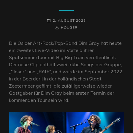
POSTED-
2. AUGUST 2023
ON
BY
BYLINE
HOLGER
LINE
Die Osloer Art-Rock/Pop-Band Dim Gray hat heute
ein zweites Live-Video im Vorfeld ihrer
Spätsommertour mit Big Big Train veröffentlicht.
Der neue Clip enthält zwei frühe Songs der Gruppe,
„Closer“ und „Ráth“, und wurde im September 2022
in der Boerderij in der holländischen Stadt
Zoetermeer gefilmt, die zufälligerweise wieder
Gastgeber für Dim Gray beim ersten Termin der
kommenden Tour sein wird.