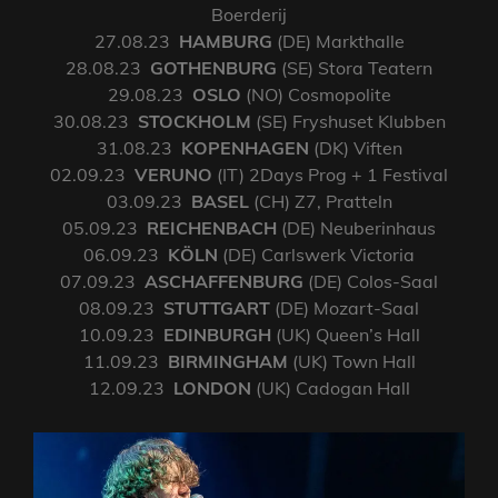
Boerderij
27.08.23
HAMBURG
(DE) Markthalle
28.08.23
GOTHENBURG
(SE) Stora Teatern
29.08.23
OSLO
(NO) Cosmopolite
30.08.23
STOCKHOLM
(SE) Fryshuset Klubben
31.08.23
KOPENHAGEN
(DK) Viften
02.09.23
VERUNO
(IT) 2Days Prog + 1 Festival
03.09.23
BASEL
(CH) Z7, Pratteln
05.09.23
REICHENBACH
(DE) Neuberinhaus
06.09.23
KÖLN
(DE) Carlswerk Victoria
07.09.23
ASCHAFFENBURG
(DE) Colos-Saal
08.09.23
STUTTGART
(DE) Mozart-Saal
10.09.23
EDINBURGH
(UK) Queen’s Hall
11.09.23
BIRMINGHAM
(UK) Town Hall
12.09.23
LONDON
(UK) Cadogan Hall