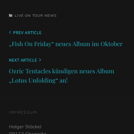
CATEGORIES
LIVE ON TOUR
NEWS
Beitragsnavigation
Previous
PREV ARTICLE
Post
„Fish On Friday“ neues Album im Oktober
Next
NEXT ARTICLE
Post
Ozric Tentacles kündigen neues Album
„Lotus Unfolding“ an!
IMPRESSUM
Holger Stöckel
09113 Chemnitz