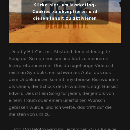
Klicke hier, um Marketing-
Cookies zu akzeptieren und
diesen Inhalt zu aktivieren
„Deadly Bite“ ist mit Abstand der vieldeutigste
Song auf Screamnasium und lädt zu mehreren
Interpretationen ein. Das dazugehörige Video ist
reich an Symbolik: ein schwarzes Auto, das aus
dem Unbekannten kommt, mysteriöse Bisswunden
als Omen, der Schock des Erwachens, sagt Bassist
Edwin. Dies ist ein Song für jeden, der jemals von
einem Traum oder einem unerfüllten Wunsch
gebissen wurde, und ich wette, das trifft auf die
meisten von uns zu.
Pat Mastelotto wird im Dezember 2023 für eine