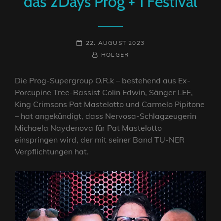
das 2Days Prog + 1 Festival
POSTED-
22. AUGUST 2023
ON
BY
BYLINE
HOLGER
LINE
Die Prog-Supergroup O.R.k – bestehend aus Ex-
Porcupine Tree-Bassist Colin Edwin, Sänger LEF,
King Crimsons Pat Mastelotto und Carmelo Pipitone
– hat angekündigt, dass Nervosa-Schlagzeugerin
Michaela Naydenova für Pat Mastelotto
einspringen wird, der mit seiner Band TU-NER
Verpflichtungen hat.