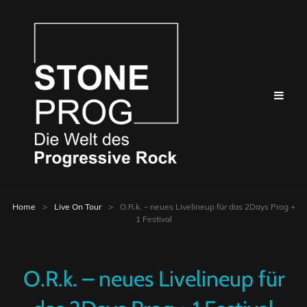
Home
>
Live On Tour
>
O.R.k. – neues Livelineup für das 2Days Prog +
1 Festival
O.R.k. – neues Livelineup für