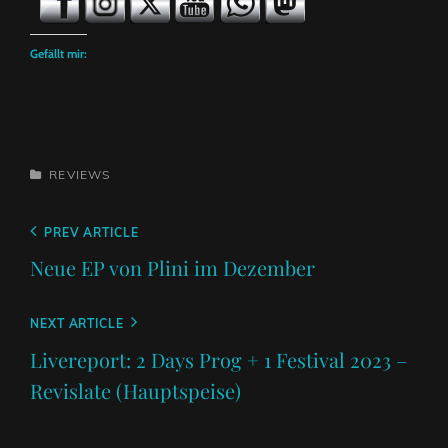
Gefällt mir:
CATEGORIES
REVIEWS
Beitragsnavigation
Previous
PREV ARTICLE
Post
Neue EP von Plini im Dezember
Next
NEXT ARTICLE
Post
Livereport: 2 Days Prog + 1 Festival 2023 –
Revislate (Hauptspeise)