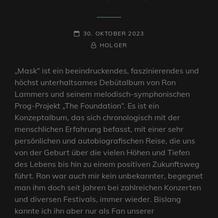
POSTED-
30. OKTOBER 2023
ON
BY
BYLINE
HOLGER
LINE
„Mask“ ist ein beeindruckendes, faszinierendes und
höchst unterhaltsames Debütalbum von Ron
Lammers und seinem melodisch-symphonischen
Prog-Projekt „The Foundation“. Es ist ein
Konzeptalbum, das sich chronologisch mit der
menschlichen Erfahrung befasst, mit einer sehr
persönlichen und autobiografischen Reise, die uns
von der Geburt über die vielen Höhen und Tiefen
des Lebens bis hin zu einem positiven Zukunftsweg
führt. Ron war auch mir kein unbekannter, begegnet
man ihm doch seit Jahren bei zahlreichen Konzerten
und diversen Festivals, immer wieder. Bislang
kannte ich ihn aber nur als Fan unserer