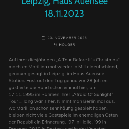
Leipzig, Haus Auensee
18.11.2023
POSTED-
20. NOVEMBER 2023
ON
BY
BYLINE
HOLGER
LINE
Auf ihrer diesjährigen „A Tour Before It´s Christmas“
machten Marillion mal wieder in Mitteldeutschland,
genauer gesagt in Leipzig, im Haus Auensee
Station. Fast auf den Tag genau vor 28 Jahren,
gastierte die Band schon einmal hier, am
17.11.1995 im Rahmen ihrer „Afraid Of Sunlight“
Tour … lang war´s her. Nimmt man Berlin mal aus,
wo Marillion schon sehr häufig gespielt haben,
bleiben nicht viele Gastspiele im ehemaligen Osten
der Republik in Erinnerung. ´97 in Halle, ´99 in
Dresden, 2010 in Rostock und in der jüngsten