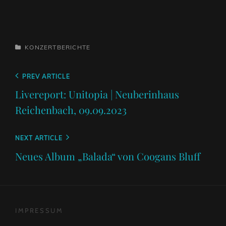
CATEGORIES
KONZERTBERICHTE
Beitragsnavigation
Previous
PREV ARTICLE
Post
Livereport: Unitopia | Neuberinhaus
Reichenbach, 09.09.2023
Next
NEXT ARTICLE
Post
Neues Album „Balada“ von Coogans Bluff
IMPRESSUM