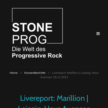
Home
>
Konzertberichte
>
Livereport: Marillion | Leipzig, Haus
Auensee 18.11.2023
Livereport: Marillion |