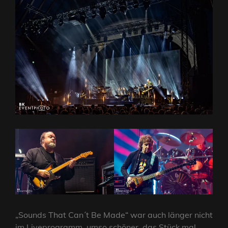
„Sounds That Can´t Be Made“ war auch länger nicht
im Liveprogramm, umso schöner, das Stück mal