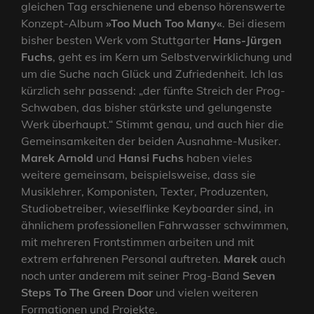
gleichen Tag erschienene und ebenso hörenswerte
Konzept-Album
»Too Much Too Many«
. Bei diesem
bisher besten Werk vom Stuttgarter
Hans-Jürgen
Fuchs
, geht es im Kern um Selbstverwirklichung und
um die Suche nach Glück und Zufriedenheit. Ich las
kürzlich sehr passend: „der fünfte Streich der Prog-
Schwaben, das bisher stärkste und gelungenste
Werk überhaupt.“ Stimmt genau, und auch hier die
Gemeinsamkeiten der beiden Ausnahme-Musiker.
Marek Arnold
und
Hansi Fuchs
haben vieles
weitere gemeinsam, beispielsweise, dass sie
Musiklehrer, Komponisten, Texter, Produzenten,
Studiobetreiber, wieselflinke Keyboarder sind, in
ähnlichem professionellen Fahrwasser schwimmen,
mit mehreren Frontstimmen arbeiten und mit
extrem erfahrenen Personal auftreten.
Marek
auch
noch unter anderem mit seiner Prog-Band
Seven
Steps To The Green Door
und vielen weiteren
Formationen und Projekte.