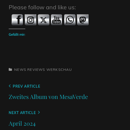
Please follow and like us:
Gefällt mir:
CATEGORIES
NEWS
REVIEWS
WERKSCHAU
Beitragsnavigation
Previous
PREV ARTICLE
Post
Zweites Album von MesaVerde
Next
NEXT ARTICLE
Post
April 2024