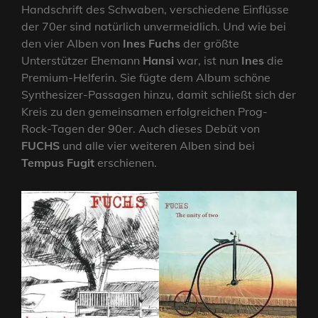
Handschrift des Schwaben, verschiedene Einflüsse
der 70er sind natürlich unvermeidlich. Und wie bei
den vier Alben von
Ines Fuchs
der größte
Unterstützer Ehemann
Hansi
war, ist nun
Ines
die
Premium-Helferin. Sie fügte dem Album schöne
Synthesizer-Passagen hinzu, damit schließt sich der
Kreis zu den gemeinsamen erfolgreichen Prog-
Rock-Tagen der 90er. Auch dieses Debüt von
FUCHS
und alle vier weiteren Alben sind bei
Tempus Fugit
erschienen.