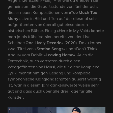
Regen, Menschen-Pulk). Hier wie da erlebten sie
gemeinsam die Geburtsstunde von fünf der acht
dieser neuen Kompositionen von
»Too Much Too
Many«
Live in Bild und Ton auf der diesmal sehr
aufgeräumten von überall gut einsehbaren
historischen Bühne. Einzig »Here In My Void« kannte
man ja als frühe Version bereits von der Live-
Scheibe
»One Lively Decade«
(2020). Dazu kamen
zwei Titel von
»Station Songs«
und »Don’t Think
About« vom Debüt
»Leaving Home«
. Auch die
Tontechnik, auch vertreten durch einen
Weggefährten von
Hansi
, die für diese komplexe
Lyrik, mehrstimmigen Gesang und komplexe,
symphonische Klanglandschaften äußerst wichtig
ist, war in diesem Jahr dankenswerterweise sehr
gut und dass auch über alle drei Tage für alle
Künstler.