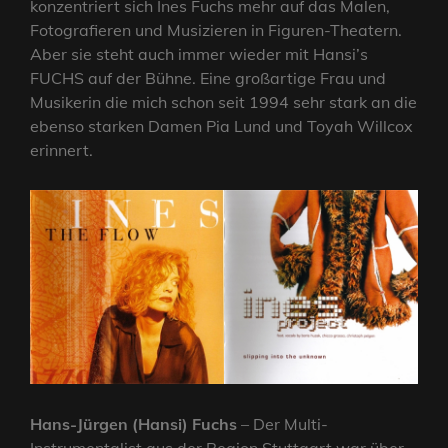
konzentriert sich Ines Fuchs mehr auf das Malen,
Fotografieren und Musizieren in Figuren-Theatern.
Aber sie steht auch immer wieder mit Hansi’s
FUCHS auf der Bühne. Eine großartige Frau und
Musikerin die mich schon seit 1994 sehr stark an die
ebenso starken Damen Pia Lund und Toyah Willcox
erinnert.
Hans-Jürgen (Hansi) Fuchs
– Der Multi-
Instrumentalist aus der Region Stuttgart war über