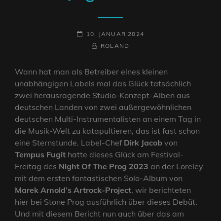
POSTED-
10. JANUAR 2024
ON
BY
BYLINE
ROLAND
LINE
Wann hat man als Betreiber eines kleinen
unabhängigen Labels mal das Glück tatsächlich
zwei herausragende Studio-Konzept-Alben aus
deutschen Landen von zwei außergewöhnlichen
deutschen Multi-Instrumentalisten an einem Tag in
die Musik-Welt zu katapultieren, das ist fast schon
eine Sternstunde. Label-Chef
Dirk Jacob
von
Tempus Fugit
hatte dieses Glück am Festival-
Freitag des
Night Of The Prog 2023
an der Loreley
mit dem ersten fantastischen Solo-Album von
Marek Arnold’s Artrock-Project
, wir berichteten
hier bei Stone Prog ausführlich über dieses Debüt.
Und mit diesem Bericht nun auch über das am