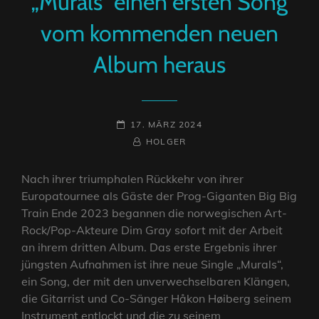
„Murals“ einen ersten Song
vom kommenden neuen
Album heraus
POSTED-
17. MÄRZ 2024
ON
BY
BYLINE
HOLGER
LINE
Nach ihrer triumphalen Rückkehr von ihrer
Europatournee als Gäste der Prog-Giganten Big Big
Train Ende 2023 begannen die norwegischen Art-
Rock/Pop-Akteure Dim Gray sofort mit der Arbeit
an ihrem dritten Album. Das erste Ergebnis ihrer
jüngsten Aufnahmen ist ihre neue Single „Murals“,
ein Song, der mit den unverwechselbaren Klängen,
die Gitarrist und Co-Sänger Håkon Høiberg seinem
Instrument entlockt und die zu seinem