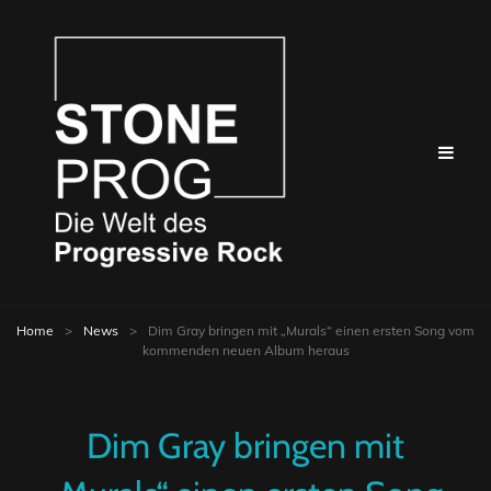
Home
>
News
>
Dim Gray bringen mit „Murals“ einen ersten Song vom
kommenden neuen Album heraus
Dim Gray bringen mit