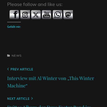
Please follow and like us:
Gefällt mir:
CATEGORIES
NEWS
Beitragsnavigation
Previous
PREV ARTICLE
Post
Interview mit Al Winter von „This Winter
Machine“
Next
NEXT ARTICLE
Post