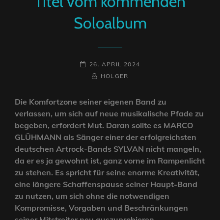
Titel vom kommenden
Soloalbum
POSTED-
26. APRIL 2024
ON
BY
BYLINE
HOLGER
LINE
Die Komfortzone seiner eigenen Band zu
verlassen, um sich auf neue musikalische Pfade zu
begeben, erfordert Mut. Daran sollte es MARCO
GLÜHMANN als Sänger einer der erfolgreichsten
deutschen Artrock-Bands SYLVAN nicht mangeln,
da er es ja gewohnt ist, ganz vorne im Rampenlicht
zu stehen. Es spricht für seine enorme Kreativität,
eine längere Schaffenspause seiner Haupt-Band
zu nutzen, um sich ohne die notwendigen
Kompromisse, Vorgaben und Beschränkungen
seiner Mitstreiter neu auszuprobieren.