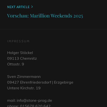
Next
NEXT ARTICLE
Post
Vorschau: Marillion Weekends 2025
IMPRESSUM
Holger Stöckel
09113 Chemnitz
Ottostr. 9
Sven Zimmermann
09427 Ehrenfriedersdorf | Erzgebirge
Untere Kirchstr. 19
mail: info@stone-prog.de
phone: 015678 620 642