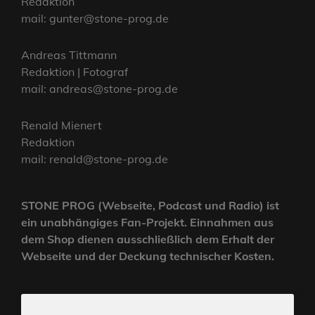
Redaktion
mail: gunter@stone-prog.de
Andreas Tittmann
Redaktion | Fotograf
mail: andreas@stone-prog.de
Renald Mienert
Redaktion
mail: renald@stone-prog.de
STONE PROG (Webseite, Podcast und Radio) ist
ein unabhängiges Fan-Projekt. Einnahmen aus
dem Shop dienen ausschließlich dem Erhalt der
Webseite und der Deckung technischer Kosten.