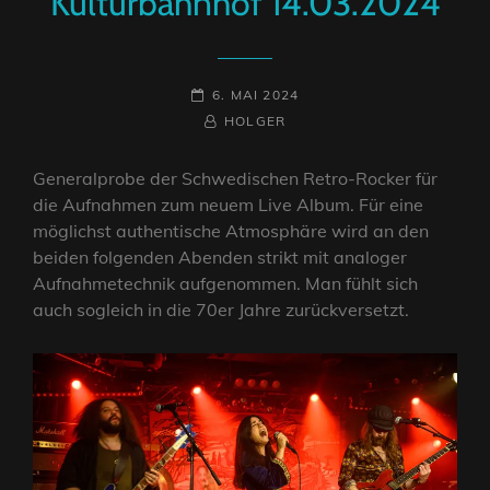
Kulturbahnhof 14.03.2024
POSTED-
6. MAI 2024
ON
BY
BYLINE
HOLGER
LINE
Generalprobe der Schwedischen Retro-Rocker für
die Aufnahmen zum neuem Live Album. Für eine
möglichst authentische Atmosphäre wird an den
beiden folgenden Abenden strikt mit analoger
Aufnahmetechnik aufgenommen. Man fühlt sich
auch sogleich in die 70er Jahre zurückversetzt.