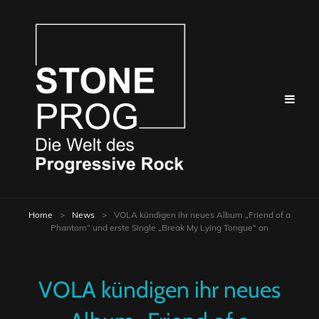
Home
>
News
>
VOLA kündigen ihr neues Album „Friend of a
Phantom“ und erste Single „Break My Lying Tongue“ an
VOLA kündigen ihr neues