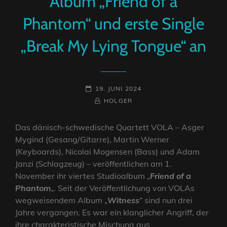
Album „Friend of a
Phantom“ und erste Single
„Break My Lying Tongue“ an
POSTED-
19. JUNI 2024
ON
BY
BYLINE
HOLGER
LINE
Das dänisch-schwedische Quartett VOLA – Asger
Mygind (Gesang/Gitarre), Martin Werner
(Keyboards), Nicolai Mogensen (Bass) und Adam
Janzi (Schlagzeug) – veröffentlichen am 1.
November ihr viertes Studioalbum „
Friend of a
Phantom
„. Seit der Veröffentlichung von VOLAs
wegweisendem Album „
Witness
“ sind nun drei
Jahre vergangen. Es war ein klanglicher Angriff, der
ihre charakteristische Mischung aus