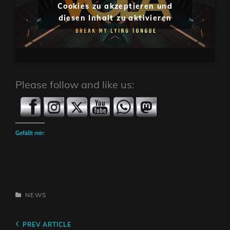
Cookies zu akzeptieren und
diesen Inhalt zu aktivieren
Please follow and like us:
Gefällt mir:
CATEGORIES
NEWS
Beitragsnavigation
Previous
PREV ARTICLE