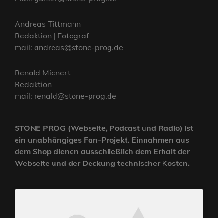
Andreas Tittmann
Redaktion | Fotograf
mail: andreas@stone-prog.de
Renald Mienert
Redaktion
mail: renald@stone-prog.de
STONE PROG (Webseite, Podcast und Radio) ist
ein unabhängiges Fan-Projekt. Einnahmen aus
dem Shop dienen ausschließlich dem Erhalt der
Webseite und der Deckung technischer Kosten.