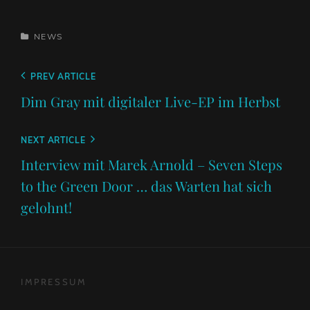
CATEGORIES
NEWS
Beitragsnavigation
Previous
PREV ARTICLE
Post
Dim Gray mit digitaler Live-EP im Herbst
Next
NEXT ARTICLE
Post
Interview mit Marek Arnold – Seven Steps
to the Green Door … das Warten hat sich
gelohnt!
IMPRESSUM