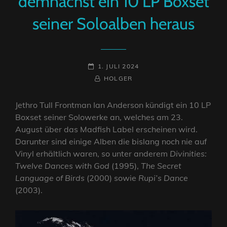
demnächst ein 10 LP Boxset
seiner Soloalben heraus
POSTED-
1. JULI 2024
ON
BY
BYLINE
HOLGER
LINE
Jethro Tull Frontman Ian Anderson kündigt ein 10 LP
Boxset seiner Solowerke an, welches am 23.
August über das Madfish Label erscheinen wird.
Darunter sind einige Alben die bislang noch nie auf
Vinyl erhältlich waren, so unter anderem
Divinities:
Twelve Dances with God
(1995),
The Secret
Language of Birds
(2000) sowie
Rupi’s Dance
(2003).