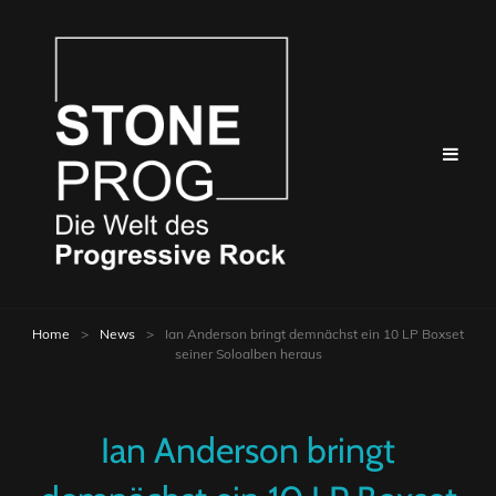
Home
>
News
>
Ian Anderson bringt demnächst ein 10 LP Boxset
seiner Soloalben heraus
Ian Anderson bringt