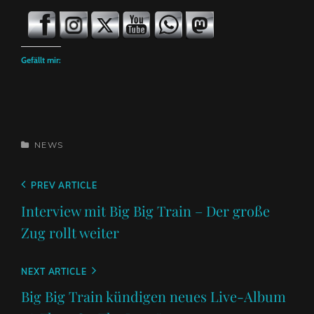
Gefällt mir:
CATEGORIES
NEWS
Beitragsnavigation
Previous
PREV ARTICLE
Post
Interview mit Big Big Train – Der große
Zug rollt weiter
Next
NEXT ARTICLE
Post
Big Big Train kündigen neues Live-Album