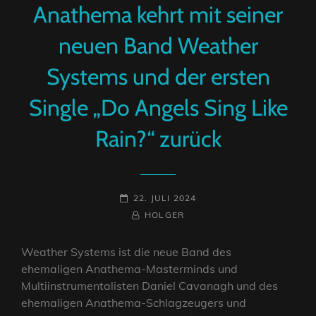
Anathema kehrt mit seiner
neuen Band Weather
Systems und der ersten
Single „Do Angels Sing Like
Rain?“ zurück
POSTED-
22. JULI 2024
ON
BY
BYLINE
HOLGER
LINE
Weather Systems ist die neue Band des
ehemaligen Anathema-Masterminds und
Multiinstrumentalisten Daniel Cavanagh und des
ehemaligen Anathema-Schlagzeugers und