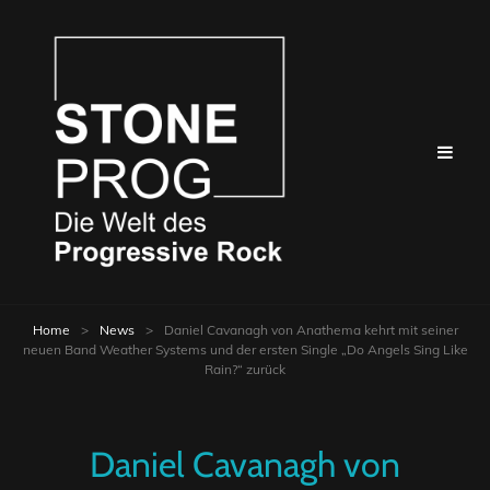
Home
>
News
>
Daniel Cavanagh von Anathema kehrt mit seiner
neuen Band Weather Systems und der ersten Single „Do Angels Sing Like
Rain?“ zurück
Daniel Cavanagh von