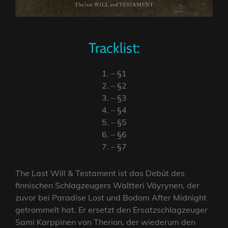
Tracklist:
1. – §1
2. – §2
3. – §3
4. – §4
5. – §5
6. – §6
7. – §7
The Last Will & Testament ist das Debüt des
finnischen Schlagzeugers Waltteri Väyrynen, der
zuvor bei Paradise Lost und Bodom After Midnight
getrommelt hat. Er ersetzt den Ersatzschlagzeuger
Sami Karppinen von Therion, der wiederum den