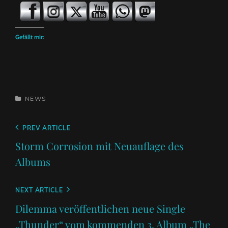
Gefällt mir:
CATEGORIES
NEWS
Beitragsnavigation
Previous
PREV ARTICLE
Post
Storm Corrosion mit Neuauflage des
Albums
Next
NEXT ARTICLE
Post
Dilemma veröffentlichen neue Single
„Thunder“ vom kommenden 3. Album „The