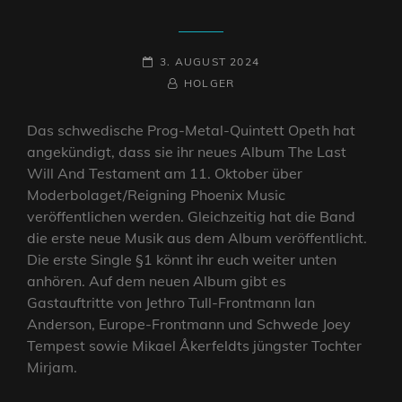
POSTED-
3. AUGUST 2024
ON
BY
BYLINE
HOLGER
LINE
Das schwedische Prog-Metal-Quintett Opeth hat
angekündigt, dass sie ihr neues Album The Last
Will And Testament am 11. Oktober über
Moderbolaget/Reigning Phoenix Music
veröffentlichen werden. Gleichzeitig hat die Band
die erste neue Musik aus dem Album veröffentlicht.
Die erste Single §1 könnt ihr euch weiter unten
anhören. Auf dem neuen Album gibt es
Gastauftritte von Jethro Tull-Frontmann Ian
Anderson, Europe-Frontmann und Schwede Joey
Tempest sowie Mikael Åkerfeldts jüngster Tochter
Mirjam.