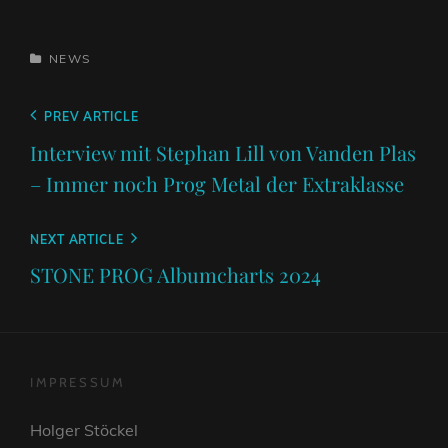
CATEGORIES
NEWS
Beitragsnavigation
Previous
PREV ARTICLE
Post
Interview mit Stephan Lill von Vanden Plas
– Immer noch Prog Metal der Extraklasse
Next
NEXT ARTICLE
Post
STONE PROG Albumcharts 2024
IMPRESSUM
Holger Stöckel