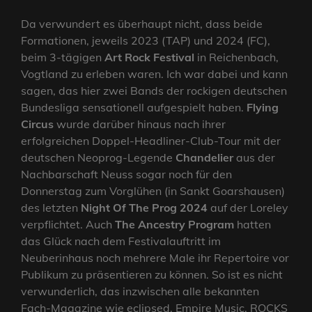
Da verwundert es überhaupt nicht, dass beide
Formationen, jeweils 2023 (TAP) und 2024 (FC),
beim 3-tägigen
Art Rock Festival
in Reichenbach,
Vogtland zu erleben waren. Ich war dabei und kann
sagen, das hier zwei Bands der rockigen deutschen
Bundesliga sensationell aufgespielt haben.
Flying
Circus
wurde darüber hinaus nach ihrer
erfolgreichen Doppel-Headliner-Club-Tour mit der
deutschen Neoprog-Legende
Chandelier
aus der
Nachbarschaft Neuss sogar noch für den
Donnerstag zum Vorglühen (in Sankt Goarshausen)
des letzten
Night Of The Prog 2024
auf der Loreley
verpflichtet. Auch
The Ancestry Program
hatten
das Glück nach dem Festivalauftritt im
Neuberinhaus noch mehrere Male ihr Repertoire vor
Publikum zu präsentieren zu können. So ist es nicht
verwunderlich, das inzwischen alle bekannten
Fach-Magazine wie eclipsed, Empire Music, ROCKS