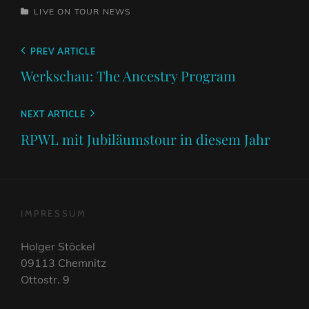
CATEGORIES
LIVE ON TOUR
NEWS
Beitragsnavigation
Previous
PREV ARTICLE
Post
Werkschau: The Ancestry Program
Next
NEXT ARTICLE
Post
RPWL mit Jubiläumstour in diesem Jahr
IMPRESSUM
Holger Stöckel
09113 Chemnitz
Ottostr. 9