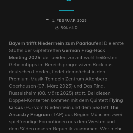
POSTED-
1. FEBRUAR 2025
ON
BY
BYLINE
ROLAND
LINE
Bayern trifft Niederrhein zum Paarlaufen!
Die erste
Staffel der Gipfeltreffen
German Prog-Rock
Meeting 2025
, der beiden zurzeit wohl heißesten
Geheimtipps im Bereich progressiven Rock aus
deutschen Landen, findet demnächst in den
Premium-Musik-Tempeln Zentrum Altenberg,
Oberhausen (07. März 2025) und Das Rind,
Rüsselsheim (08. März 2025) statt. Bei diesen
Doppel-Konzerten kommen mit dem Quintett
Flying
Circus
(FC) vom Niederrhein und dem Sextett
The
Ancestry Program
(TAP) aus Region München zwei
spielfreudige Formationen aus dem Westen und
dem Süden unserer Republik zusammen. Wer mehr