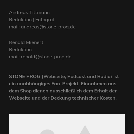
Andreas Tittmann
Redaktion | Fotograf
mail: andreas@stone-prog.de
Renald Mienert
Redaktion
mail: renald@stone-prog.de
STONE PROG (Webseite, Podcast und Radio) ist
ein unabhängiges Fan-Projekt. Einnahmen aus
dem Shop dienen ausschließlich dem Erhalt der
Webseite und der Deckung technischer Kosten.