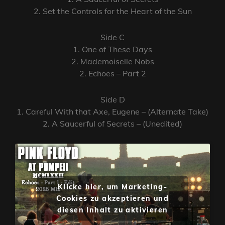
2. Set the Controls for the Heart of the Sun
Side C
1. One of These Days
2. Mademoiselle Nobs
2. Echoes – Part 2
Side D
1. Careful With that Axe, Eugene – (Alternate Take)
2. A Saucerful of Secrets – (Unedited)
Klicke hier, um Marketing-
Cookies zu akzeptieren und
diesen Inhalt zu aktivieren