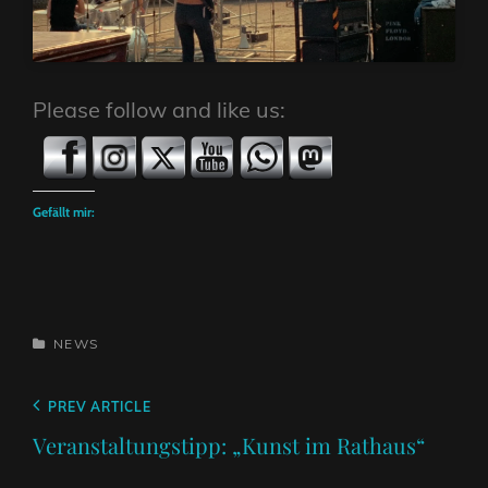
Please follow and like us:
Gefällt mir:
CATEGORIES
NEWS
Beitragsnavigation
Previous
PREV ARTICLE
Post
Veranstaltungstipp: „Kunst im Rathaus“