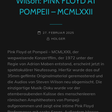
Wilson: PINK FLOYD AT
POMPEII – MCMLXXII
POSTED-
27. FEBRUAR 2025
ON
BY
BYLINE
HOLGER
LINE
Pink Floyd at Pompeii – MCMLXXII, der
wegweisende Konzertfilm, der 1972 unter der
Regie von Adrian Maben entstand, erscheint jetzt in
spektakulärer Neufassung. Hierfür wurde das auf
35mm gefilmte Originalmaterial geremastered und
die Audios von Steven Wilson neu abgemischt. Die
einzigartige Musik-Doku wurde vor der
atemberaubenden Kulisse des menschenleeren
römischen Amphitheaters von Pompeji
aufgenommen und zeigt eine intime Pink Floyd
Performance mit sechs Songs. Außerdem können