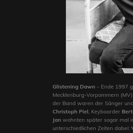
Glistening Dawn
– Ende 1997 g
Mecklenburg-Vorpommern (MV) 
der Band waren der Sänger und
Christoph Piel
, Keyboarder
Ber
Jan
wohnten später sogar mal i
unterschiedlichen Zeiten dabei: