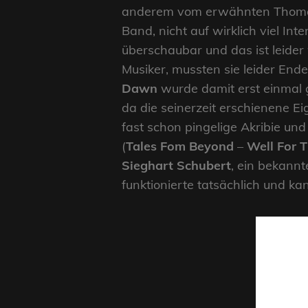
anderem vom erwähnten Thom
Band, nicht auf wirklich viel In
überschaubar und das ist leider
Musiker, mussten sie leider End
Dawn
wurde damit erst einmal 
da die seinerzeit erschienene E
fast schon pingelige Akribie un
(
Tales Fom Beyond
–
Well For 
Sieghart Schubert
, ein bekann
funktionierte tatsächlich und k