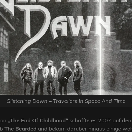
Glistening Dawn – Travellers In Space And Time
ion
„The End Of Childhood“
schaffte es 2007 auf de
ub
The Bearded
und bekam darüber hinaus einige wohl