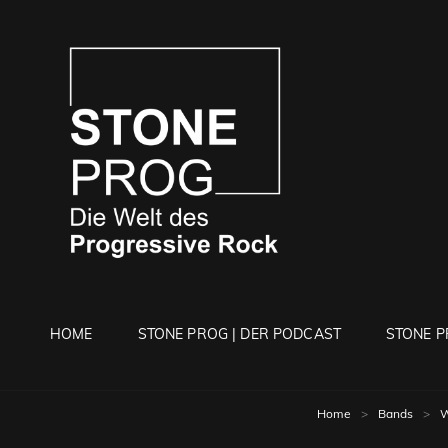
STONE 
Die Welt Des Progressi
HOME
STONE PROG | DER PODCAST
STONE P
Home
>
Bands
>
W