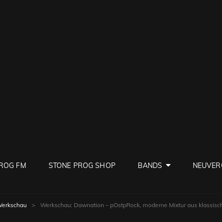
PROG
ve Rock
ROG FM
STONE PROG SHOP
BANDS
NEUVER
erkschau
>
Werkschau: Dawnation – pOstpRock, moderne Mixtur aus klassisc