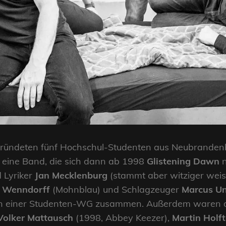
ründeten fünf Hochschul-Studenten aus Neubrandenb
eine Band, die sich dann ab 1998
Glistening Dawn
n
 Lyriker
Jan Mecklenburg
(stammt aber witziger weis
t Wenndorff
(Mohnblau) und Schlagzeuger
Marcus Un
n einer Studenten-WG zusammen. Außerdem waren dr
Volker Mattausch
(1998, Abbey Keezer),
Martin Holft