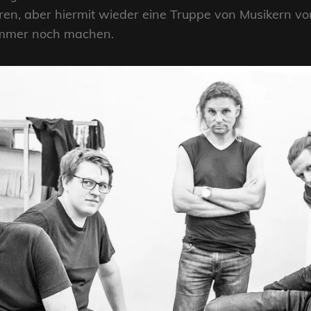
ren, aber hiermit wieder eine Truppe von Musikern vors
immer noch machen.