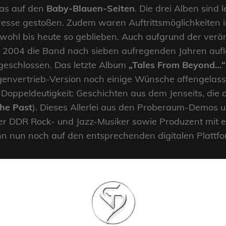
as auf den
Baby-Blauen-Seiten
. Die drei Alben sind 
teresse gestoßen. Zudem waren Auftrittsmöglichkeiten 
 wohl bis heute so geblieben. Auch aufgrund der ver
e 2004 die Band nach sieben aufregenden Jahren aufl
geschlossen. Das letzte Album
„Tales From Beyond…“
igenvertrieb-Version noch einige Wünsche offengelass
d Doppeldeutigkeit: Geschichten aus dem Jenseits, di
The Past
). Dieses Allerlei aus den Proberaum-Demos
ter DDR Rock- und Jazz-Musiker sowie Produzent mit 
ann nun noch auf den entsprechenden digitalen Platt