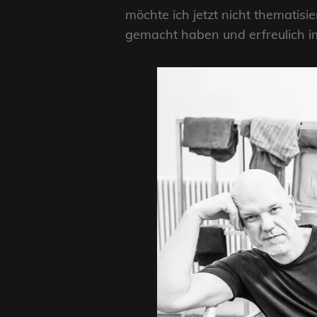
möchte ich jetzt nicht thematisie
gemacht haben und erfreulich 