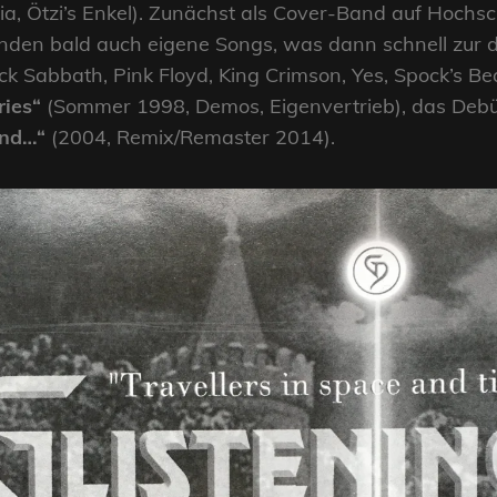
a, Ötzi’s Enkel). Zunächst als Cover-Band auf Hochsc
nden bald auch eigene Songs, was dann schnell zur de
k Sabbath, Pink Floyd, King Crimson, Yes, Spock’s B
ies“
(Sommer 1998, Demos, Eigenvertrieb), das Deb
ond…“
(2004, Remix/Remaster 2014).