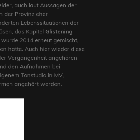
leider, auch laut Aussagen der
in der Provinz eher
änderten Lebenssituationen der
ösen, das Kapitel
Glistening
wurde 2014 erneut gemischt,
en hatte. Auch hier wieder diese
e der Vergangenheit angehören
 und den Aufnahmen bei
eigenem Tonstudio in MV,
formen angehört werden.