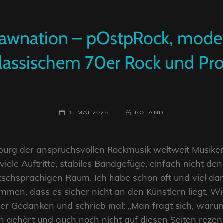
awnation – pOstpRock, moder
lassischem 70er Rock und Pr
POSTED-
BY
BYLINE
1. MAI 2025
ROLAND
ON
LINE
hburg der anspruchsvollen Rockmusik weltweit Musiker
viele Auftritte, stabiles Bandgefüge, einfach nicht de
utschsprachigen Raum. Ich habe schon oft und viel d
men, dass es sicher nicht an den Künstlern liegt. Wi
er Gedanken und schrieb mal: „Man fragt sich, warum
gehört und auch noch nicht auf diesen Seiten rezens