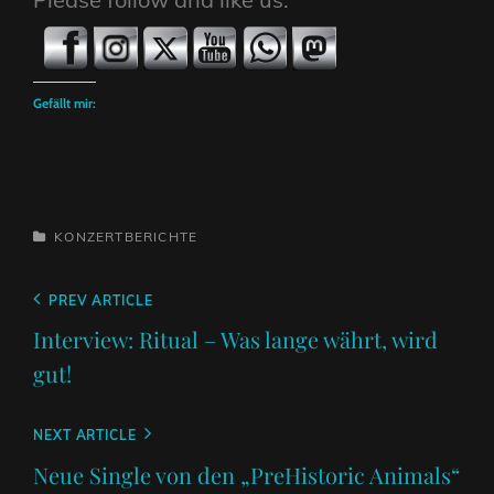
Gefällt mir:
CATEGORIES
KONZERTBERICHTE
Beitragsnavigation
Previous
PREV ARTICLE
Post
Interview: Ritual – Was lange währt, wird
gut!
Next
NEXT ARTICLE
Post
Neue Single von den „PreHistoric Animals“