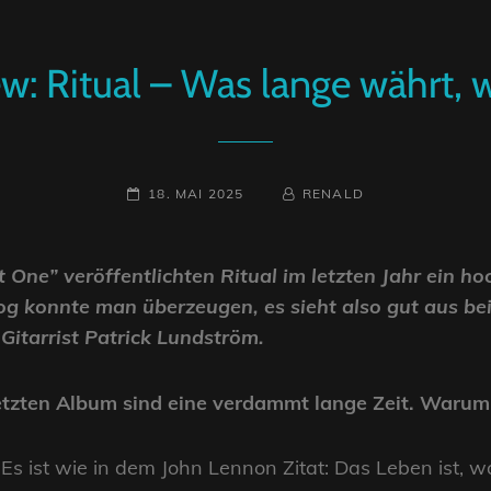
ew: Ritual – Was lange währt, w
POSTED-
BY
BYLINE
18. MAI 2025
RENALD
ON
LINE
t One” veröffentlichten Ritual im letzten Jahr ein 
rog konnte man überzeugen, es sieht also gut aus b
Gitarrist Patrick Lundström.
etzten Album sind eine verdammt lange Zeit. Warum
Es ist wie in dem John Lennon Zitat: Das Leben ist, 