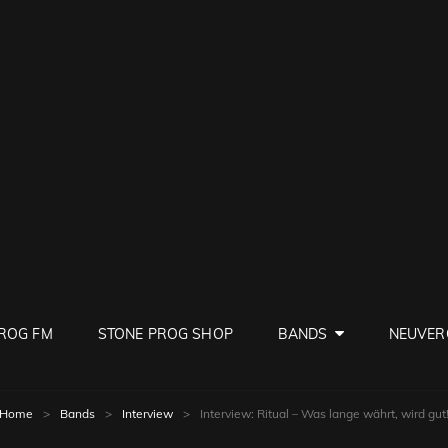
PROG
ve Rock
ROG FM
STONE PROG SHOP
BANDS
NEUVER
Home
>
Bands
>
Interview
>
Interview: Ritual – Was lange währt, wird gut