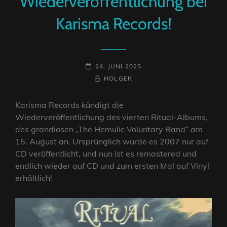
Wiederveröffentlichung bei
Karisma Records!
POSTED-
24. JUNI 2025
ON
BY
BYLINE
HOLGER
LINE
Karisma Records kündigt die
Wiederveröffentlichung des vierten Ritual-Albums,
des grandiosen „The Hemulic Voluntary Band“ am
15. August an. Ursprünglich wurde es 2007 nur auf
CD veröffentlicht, und nun ist es remastered und
endlich wieder auf CD und zum ersten Mal auf Vinyl
erhältlich!