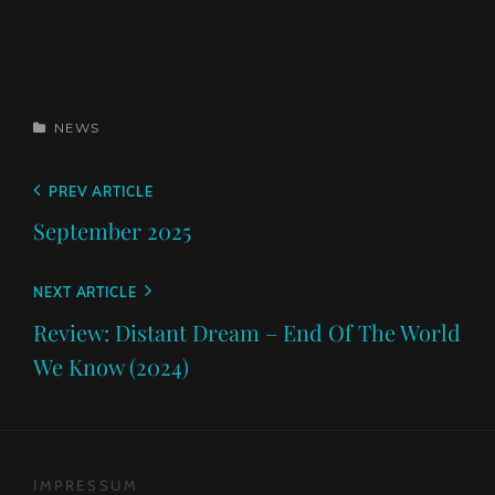
CATEGORIES
NEWS
Beitragsnavigation
Previous
PREV ARTICLE
Post
September 2025
Next
NEXT ARTICLE
Post
Review: Distant Dream – End Of The World
We Know (2024)
IMPRESSUM