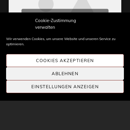
Klicke hier, um Marketing-
Cookie-Zustimmung
Cookies zu akzeptieren und
verwalten
diesen Inhalt zu aktivieren
Wir verwenden Cookies, um unsere Website und unseren Service zu
optimieren.
COOKIES AKZEPTIEREN
ABLEHNEN
Inhalte und Bilder sind urheberrechtlich geschützt.
Weiterverwendung nur mit Zustimmung von
EINSTELLUNGEN ANZEIGEN
STONE PROG.
COPYRIGHT © 2026 |
STONE PROG
| DIE WELT DES
PROGRESSIVE ROCK