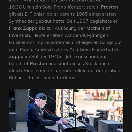
16:30 Uhr sein Solo-Piano-Konzert spielt.
Preston
gilt als E-Pionier, da er bereits 1965 einen ersten
Synthesizer gebaut hatte. Seit 1967 begleitete er
Frank Zappa
bis zur Auflösung der
Mothers of
Invention
. Heute erleben wir den 93-jährigen
Musiker mit Improvisationen und eigenen Songs auf
dem Piano.
America Drinks And Goes Home
hätte
Zappa
im Stil der 1940er Jahre geschrieben,
berichtet
Preston
und singt dieses Stück auch
gleich. Eine lebende Legende, allein auf der großen
Bühne – das ist beeindruckend.