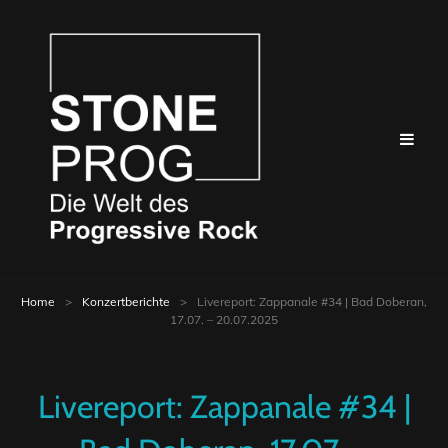
Home
>
Konzertberichte
>
Livereport: Zappanale #34 | Bad Doberan,
17.07. – 20.07.2025
Livereport: Zappanale #34 |