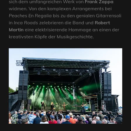
sich dem umfangreichen Werk von
Frank Zappa
widmen. Von den komplexen Arrangements bei
Peaches En Regalia
bis zu den genialen Gitarrensoli
in
Inca Roads
zelebrieren die Band und
Robert
Martin
eine elektrisierende Hommage an einen der
kreativsten Köpfe der Musikgeschichte.