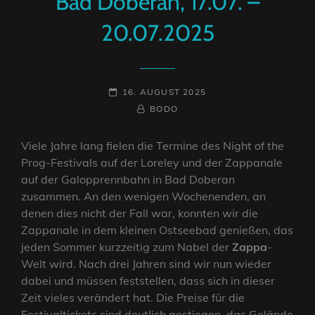
Bad Doberan, 17.07. –
20.07.2025
POSTED-
16. AUGUST 2025
ON
BY
BYLINE
BODO
LINE
Viele Jahre lang fielen die Termine des Night of the
Prog-Festivals auf der Loreley und der Zappanale
auf der Galopprennbahn in Bad Doberan
zusammen. An den wenigen Wochenenden, an
denen dies nicht der Fall war, konnten wir die
Zappanale in dem kleinen Ostseebad genießen, das
jeden Sommer kurzzeitig zum Nabel der
Zappa
-
Welt wird. Nach drei Jahren sind wir nun wieder
dabei und müssen feststellen, dass sich in dieser
Zeit vieles verändert hat. Die Preise für die
Festivaltickets sind deutlich gestiegen, das Gelände