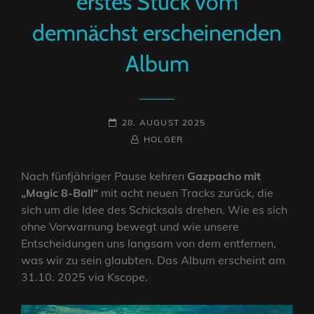
erstes Stück vom
demnächst erscheinenden
Album
POSTED-
28. AUGUST 2025
ON
BY
BYLINE
HOLGER
LINE
Nach fünfjähriger Pause kehren
Gazpacho mit
„Magic 8-Ball“
mit acht neuen Tracks zurück, die
sich um die Idee des Schicksals drehen. Wie es sich
ohne Vorwarnung bewegt und wie unsere
Entscheidungen uns langsam von dem entfernen,
was wir zu sein glaubten. Das Album erscheint am
31.10. 2025 via Kscope.