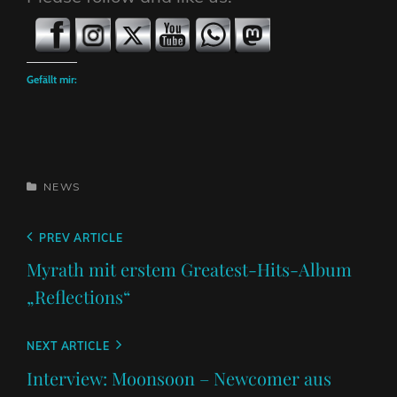
Gefällt mir:
CATEGORIES
NEWS
Beitragsnavigation
Previous
PREV ARTICLE
Post
Myrath mit erstem Greatest-Hits-Album
„Reflections“
Next
NEXT ARTICLE
Post
Interview: Moonsoon – Newcomer aus