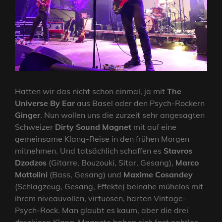
Hatten wir das nicht schon einmal, ja mit
The
Universe By Ear
aus Basel oder den Psych-Rockern
Ginger
. Nun wollen uns die zurzeit sehr angesagten
Schweizer
Dirty Sound Magnet
mit auf eine
gemeinsame Klang-Reise in den frühen Morgen
mitnehmen. Und tatsächlich schaffen es
Stavros
Dzodzos
(Gitarre, Bouzouki, Sitar, Gesang),
Marco
Mottolini
(Bass, Gesang) und
Maxime Cosandey
(Schlagzeug, Gesang, Effekte) beinahe mühelos mit
ihrem niveauvollen, virtuosen, harten Vintage-
Psych-Rock. Man glaubt es kaum, aber die drei
dreckigen Klang-Magnete haben sich fast nahtlos,