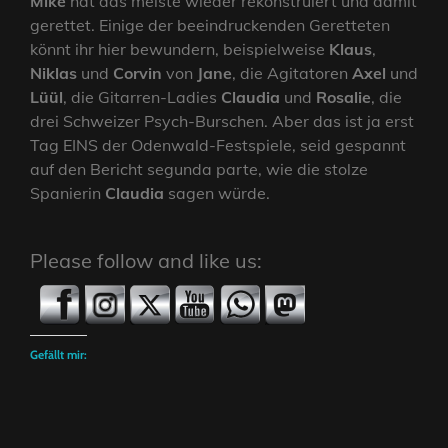
Mike
hat das meiste wieder rekonstruiert und damit
gerettet. Einige der beeindruckenden Geretteten
könnt ihr hier bewundern, beispielweise
Klaus
,
Niklas
und
Corvin
von
Jane
, die Agitatoren
Axel
und
Lüül
, die Gitarren-Ladies
Claudia
und
Rosalie
, die
drei Schweizer Psych-Burschen. Aber das ist ja erst
Tag EINS der Odenwald-Festspiele, seid gespannt
auf den Bericht segunda parte, wie die stolze
Spanierin
Claudia
sagen würde.
Please follow and like us:
Gefällt mir: