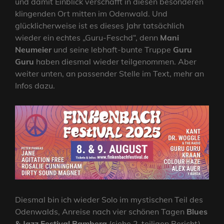
und damit Einblick verschafft in diesen besonderen
klingenden Ort mitten im Odenwald. Und
glücklicherweise ist es dieses Jahr tatsächlich
wieder ein echtes „Guru-Feschd“, denn
Mani
Neumeier
und seine lebhaft-bunte Truppe
Guru
Guru
haben diesmal wieder teilgenommen. Aber
weiter unten, an passender Stelle im Text, mehr an
Infos dazu.
Diesmal bin ich wieder Solo im mystischen Teil des
Odenwalds, Anreise nach vier schönen Tagen
Blues
& Jazz Festival Bamberg
(siehe 2-teiligen Bericht),