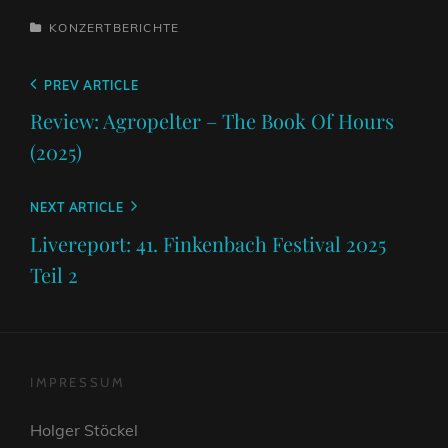
CATEGORIES
KONZERTBERICHTE
Beitragsnavigation
Previous
PREV ARTICLE
Post
Review: Agropelter – The Book Of Hours
(2025)
Next
NEXT ARTICLE
Post
Livereport: 41. Finkenbach Festival 2025
Teil 2
IMPRESSUM
Holger Stöckel