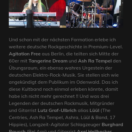
Und schon mit der nächsten Formation erlebe ich
weitere deutsche Rockgeschichte in Premium-Level.
Agitation Free
aus Berlin, die teilten sich Mitte der
60er mit
Tangerine Dream
und
Ash Ra Tempel
den
Übungsraum, ein ebenso wahres Urgestein der
deutschen Elektro-Rock-Musik. Sie stellen sich wie
angekündigt dem Publikum im Odenwald. Das ich
diese Kultband noch einmal erleben könnte, damit
habe ich nicht mehr gerechnet !! Und was drei
Legenden der deutschen Rockmusik, Mitgründer
und Gitarrist
Lutz Graf-Ulbrich
alias
Lüül
(The
Centries, Ash Ra Tempel, Ashra, Lüül & Band, 17
Hippies), Langzeit-Agitator Schlagzeuger
Burghard
Rausch
(Bel Ami) und Gitarrist
Axel Heilhecker