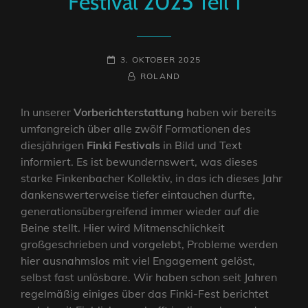
Festival 2025 Teil 1
POSTED-
3. OKTOBER 2025
ON
BY
BYLINE
ROLAND
LINE
In unserer
Vorberichterstattung
haben wir bereits
umfangreich über alle zwölf Formationen des
diesjährigen
Finki Festivals
in Bild und Text
informiert. Es ist bewundernswert, was dieses
starke Finkenbacher Kollektiv, in das ich dieses Jahr
dankenswerterweise tiefer eintauchen durfte,
generationsübergreifend immer wieder auf die
Beine stellt. Hier wird Mitmenschlichkeit
großgeschrieben und vorgelebt, Probleme werden
hier ausnahmslos mit viel Engagement gelöst,
selbst fast unlösbare. Wir haben schon seit Jahren
regelmäßig einiges über das Finki-Fest berichtet