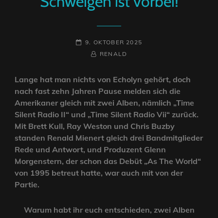
Schweigen ist vorbei!
POSTED-
9. OKTOBER 2025
ON
BY
BYLINE
RENALD
LINE
Lange hat man nichts von Echolyn gehört, doch
nach fast zehn Jahren Pause melden sich die
Amerikaner gleich mit zwei Alben, nämlich „Time
Silent Radio II“ und „Time Silent Radio Vii“ zurück.
Mit Brett Kull, Ray Weston und Chris Buzby
standen Renald Mienert gleich drei Bandmitglieder
Rede und Antwort, und Produzent Glenn
Morgenstern, der schon das Debüt „As The World“
von 1995 betreut hatte, war auch mit von der
Partie.
Warum habt ihr euch entschieden, zwei Alben