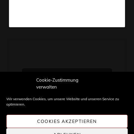
Klicke hier, um Marketing-
Cookie-Zustimmung
Cookies zu akzeptieren und
verwalten
diesen Inhalt zu aktivieren
Wir verwenden Cookies, um unsere Website und unseren Service zu
optimieren.
COOKIES AKZEPTIEREN