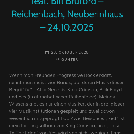
feat. Bill Bruford –
Reichenbach, Neuberinhaus
– 24.10.2025
POSTED-
26. OKTOBER 2025
ON
BY
BYLINE
GUNTER
LINE
Wenn man Freunden Progressive Rock erklärt,
nennt man meist vier Bands, auf deren Musik dieser
Begriff fußt. Also Genesis, King Crimson, Pink Floyd
und Yes (in alphabetischer Reihenfolge). Meines
Wissens gibt es nur einen Musiker, der in drei dieser
vier Musikinstitutionen gespielt und zwei davon
wesentlich mitgeprägt hat. Zwei Beispiele: „Red“ ist
mein Lieblingsalbum von King Crimson, und „Close
To The Edge“ von Yes wird von nicht wenigen Fans