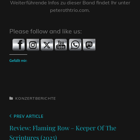
Weiterführende Infos zu dieser Band findet Ihr unter
peterothtrio.com.
Please follow and like us:
Gefällt mir:
CATEGORIES
KONZERTBERICHTE
Beitragsnavigation
Previous
PREV ARTICLE
Post
Review: Flaming Row – Keeper Of The
Scriptures (2025)