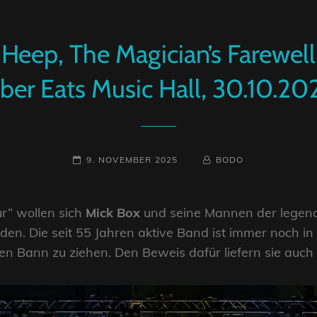
 Heep, The Magician’s Farewel
ber Eats Music Hall, 30.10.20
POSTED-
BY
BYLINE
9. NOVEMBER 2025
BODO
ON
LINE
ur” wollen sich
Mick Box
und seine Mannen der lege
n. Die seit 55 Jahren aktive Band ist immer noch in 
n Bann zu ziehen. Den Beweis dafür liefern sie auch h