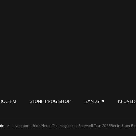
PROG
ve Rock
ROG FM
STONE PROG SHOP
BANDS
NEUVER
hte
>
Livereport: Uriah Heep, The Magician’s Farewell Tour 2025Berlin, Uber Ea