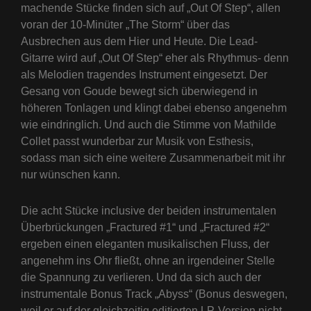
machende Stücke finden sich auf „Out Of Step“, allen
voran der 10-Minüter „The Storm“ über das
Ausbrechen aus dem Hier und Heute. Die Lead-
Gitarre wird auf „Out Of Step“ eher als Rhythmus- denn
als Melodien tragendes Instrument eingesetzt. Der
Gesang von Goude bewegt sich überwiegend in
höheren Tonlagen und klingt dabei ebenso angenehm
wie eindringlich. Und auch die Stimme von Mathilde
Collet passt wunderbar zur Musik von Esthesis,
sodass man sich eine weitere Zusammenarbeit mit ihr
nur wünschen kann.
Die acht Stücke inclusive der beiden instrumentalen
Überbrückungen „Fractured #1“ und „Fractured #2“
ergeben einen eleganten musikalischen Fluss, der
angenehm ins Ohr fließt, ohne an irgendeiner Stelle
die Spannung zu verlieren. Und da sich auch der
instrumentale Bonus Track „Abyss“ (Bonus deswegen,
weil er auf der gleichzeitig editierten LP-Version nicht