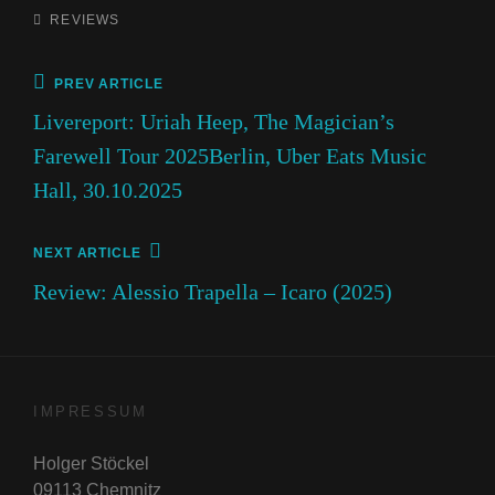
CATEGORIES
REVIEWS
Beitragsnavigation
Previous
PREV ARTICLE
Post
Livereport: Uriah Heep, The Magician’s
Farewell Tour 2025Berlin, Uber Eats Music
Hall, 30.10.2025
Next
NEXT ARTICLE
Post
Review: Alessio Trapella – Icaro (2025)
IMPRESSUM
Holger Stöckel
09113 Chemnitz