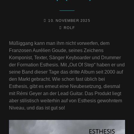
POSTED-
10. NOVEMBER 2025
ON
BY
BYLINE
ROLF
LINE
Müßiggang kann man ihm nicht vorwerfen, dem
Franzosen Aurélien Goude, seines Zeichens
Komponist, Texter, Sänger Keyboarder und Drummer
der Formation Esthesis. Mit „Out Of Step“ haben er und
seine Band dieser Tage das dritte Album seit 2000 auf
den Markt gebracht. Wie schon fast üblich bei
Esthesis, gibt es erneut eine Neubesetzung, diesmal
mit Rémi Geyer an der Lead Guitar. Das Produkt liegt
aber stilistisch weiterhin auf von Esthesis gewohntem
Niveau, und das ist gut so!