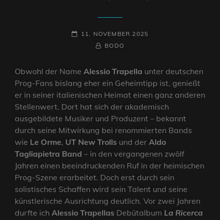
POSTED-
11. NOVEMBER 2025
ON
BY
BYLINE
BODO
LINE
Obwohl der Name
Alessio Trapella
unter deutschen
Prog-Fans bislang eher ein Geheimtipp ist, genießt
er in seiner italienischen Heimat einen ganz anderen
Stellenwert. Dort hat sich der akademisch
ausgebildete Musiker und Produzent – bekannt
durch seine Mitwirkung bei renommierten Bands
wie
Le Orme
,
UT New Trolls
und der
Aldo
Tagliapietra Band
– in den vergangenen zwölf
Jahren einen beeindruckenden Ruf in der heimischen
Prog-Szene erarbeitet. Doch erst durch sein
solistisches Schaffen wird sein Talent und seine
künstlerische Ausrichtung deutlich. Vor zwei Jahren
durfte ich
Alessio Trapellas
Debütalbum
La Ricerca