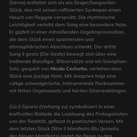
Sterne) entfaltet sich als ein Singer/Songwriter-
Stück, das mit seinen raffinierten Synkopen einen
Hauch von Reggae versprüht. Die rhythmische
Leichtigkeit verleiht dem Song eine besondere Note.
Er gipfelt in einer mitreißenden Orgelimprovisation,
die dem Stück einen spannenden und
atmosphärischen Abschluss schenkt. Der dritte
Song
Il gesto
(Die Geste) bewegt sich über eine
treibende Bassfigur. Bläsersätze und ein Saxophon-
Solo, gespielt von
Nicola Cechetto
, verleihen dem
Stück eine jazzige Note. Mit
Anapneo
folgt eine
ruhige schwelgerische, instrumentale Rocknummer
mit fetten Orgelsounds und harten Gitarrenklängen.
Giù Il Sipario
(Vorhang zu) symbolisiert in einer
kraftvollen Ballade die Loslösung des Protagonisten
von der Realität, gefasst in poetischen Versen. Mit
dem letzten Stück
Oltre Il Manifesto Blu
(Jenseits
des blauen Manifests) endet die Reise zu den