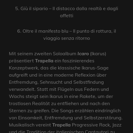
5. Giù il sipario – Il distacco dalla realtà e dagli
affetti
6. Oltre il manifesto blu – Il punto di rottura, il
viaggio senza ritorno
Mit seinem zweiten Soloalbum
Icaro
(Ikarus)
präsentiert
Trapella
ein faszinierendes
Konzeptwerk, das die klassische Ikarus-Sage
aufgreift und in eine moderne Reflexion über
Entfremdung, Sehnsucht und Selbstfindung
verwandelt. Statt mit Flügeln aus Federn und
Wachs steigt sein Ikarus in eine Rakete, um der
trostlosen Realität zu entfliehen und nach den
Sternen zu greifen. Die Songs erzählen eindringlich
von Einsamkeit, Entfremdung und Selbstzerstörung.
Musikalisch vereint
Trapella
Progressive Rock, Jazz
und die Tradition der italienischen Cantautori zu