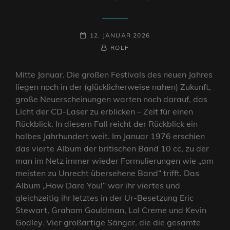
POSTED-
12. JANUAR 2026
ON
BY
BYLINE
ROLF
LINE
Mitte Januar. Die großen Festivals des neuen Jahres
liegen noch in der (glücklicherweise nahen) Zukunft,
große Neuerscheinungen warten noch darauf, das
Licht der CD-Laser zu erblicken – Zeit für einen
Rückblick. In diesem Fall reicht der Rückblick ein
halbes Jahrhundert weit. Im Januar 1976 erschien
das vierte Album der britischen Band 10 cc, zu der
man im Netz immer wieder Formulierungen wie „am
meisten zu Unrecht übersehene Band“ trifft. Das
Album „How Dare You!“ war ihr viertes und
gleichzeitig ihr letztes in der Ur-Besetzung Eric
Stewart, Graham Gouldman, Lol Creme und Kevin
Godley. Vier großartige Sänger, die die gesamte