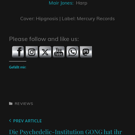
Mair Jones:
Harp
Cover: Hipgnosis | Label: Mercury Records
Please follow and like us:
Gefällt mir:
CATEGORIES
REVIEWS
Beitragsnavigation
Previous
PREV ARTICLE
Post
Die Psychedelic-Institution GONG hat ihr