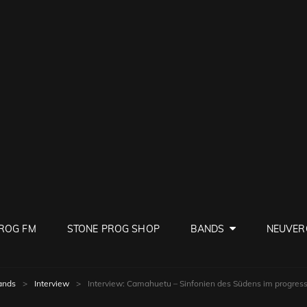
PROG
ve Rock
ROG FM
STONE PROG SHOP
BANDS
NEUVER
ands
>
Interview
>
Interview: Camahuetu – Sinfonien des Südens im progre