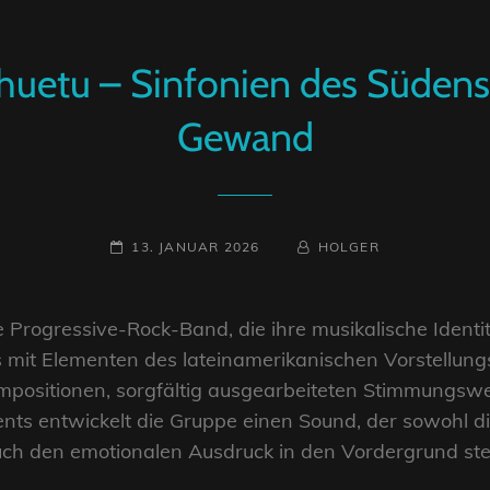
huetu – Sinfonien des Südens
Gewand
POSTED-
BY
BYLINE
13. JANUAR 2026
HOLGER
ON
LINE
e Progressive-Rock-Band, die ihre musikalische Ident
 mit Elementen des lateinamerikanischen Vorstellungs
mpositionen, sorgfältig ausgearbeiteten Stimmungs
s entwickelt die Gruppe einen Sound, der sowohl die
ch den emotionalen Ausdruck in den Vordergrund stel