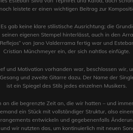
es Esteban Silva von Tephiret und Kafod, doch schon 
ch leistete er einen wichtigen Beitrag zur Komposition
 gab keine klare stilistische Ausrichtung; die Grund
seinen eigenen Stempel hinterlässt, auch in den Arra
 “Reflejos“ von Jano Valderrama fertig war und Esteba
Cristian Münchmeyer ein, der sich nahtlos einfügte.
lief und Motivation vorhanden war, beschlossen wir, u
Gesang und zweite Gitarre dazu. Der Name der Single 
ist ein Spiegel des Stils jedes einzelnen Musikers.
h an die begrenzte Zeit an, die wir hatten – und imme
emand ein Stück mit vollständiger Struktur, also einem
rrangements entwickeln und gegebenenfalls Änderun
, und wir nutzten das, um kontinuierlich mit neuen So