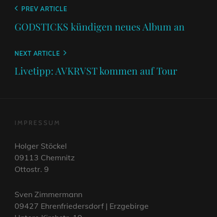
Beitragsnavigation
Previous
PREV ARTICLE
Post
GODSTICKS kündigen neues Album an
Next
NEXT ARTICLE
Post
Livetipp: AVKRVST kommen auf Tour
IMPRESSUM
Holger Stöckel
09113 Chemnitz
Ottostr. 9
Sven Zimmermann
09427 Ehrenfriedersdorf | Erzgebirge