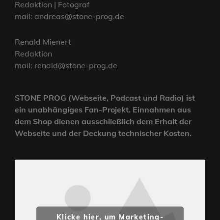
Redaktion | Fotograf
mail: andreas@stone-prog.de
Renald Mienert
Redaktion
mail: renald@stone-prog.de
STONE PROG (Webseite, Podcast und Radio) ist
ein unabhängiges Fan-Projekt. Einnahmen aus
dem Shop dienen ausschließlich dem Erhalt der
Webseite und der Deckung technischer Kosten.
Klicke hier, um Marketing-