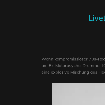
Live
Wenn kompromissloser 70s-Rock
um Ex-Motorpsycho-Drummer Ke
eine explosive Mischung aus He