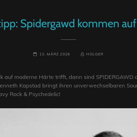
tipp: Spidergawd kommen auf
POSTED-
BY
BYLINE
13. MÄRZ 2026
HOLGER
ON
LINE
 auf moderne Härte trifft, dann sind SPIDERGAWD 
nneth Kapstad bringt ihren unverwechselbaren Sou
avy Rock & Psychedelic!