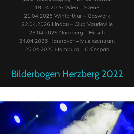
19.04.2026 Wien – Szene
21.04.2026 Winterthur – Gaswerk
22.04.2026 Lindau – Club Vaudeville
23.04.2026 Nürnberg – Hirsch
24.04.2026 Hannover – Musikzentrum
25.04.2026 Hamburg – Grünspan
Bilderbogen Herzberg 2022