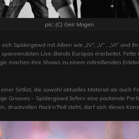
pic: (C) Geir Mogen
sich Spidergawd mit Alben wie „IV“, „V“ , „VI“ und i
er spannendsten Live-Bands Europas erarbeitet. Fette G
e machen ihre Shows zu einem mitreißenden Erlebnis
ner Setlist, die sowohl aktuelles Material als auch F
e Grooves – Spidergawd liefern eine packende Per
hen, druckvollen Rock’n’Roll steht, darf sich dieses Kon