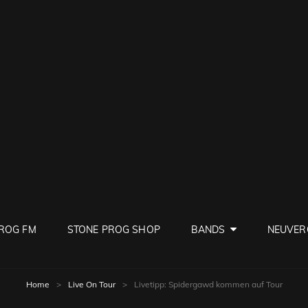
PROG
ve Rock
ROG FM
STONE PROG SHOP
BANDS
NEUVER
Home
>
Live On Tour
>
Livetipp: Spidergawd kommen auf Tour