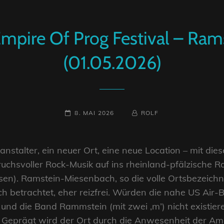
Empire Of Prog Festival – Rams
(01.05.2026)
POSTED-
BY
BYLINE
8. MAI 2026
ROLF
ON
LINE
ranstalter, ein neuer Ort, eine neue Location – mit di
ruchsvoller Rock-Musik auf ins rheinland-pfälzische R
en). Ramstein-Miesenbach, so die volle Ortsbezeichnu
ch betrachtet, eher reizfrei. Würden die nahe US Air-
 und die Band Rammstein (mit zwei ,m’) nicht existier
. Geprägt wird der Ort durch die Anwesenheit der Ame