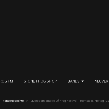
PROG
ve Rock
ROG FM
STONE PROG SHOP
BANDS
NEUVER
Konzertberichte
>
Livereport: Empire Of Prog Festival – Ramstein, Freitag (0