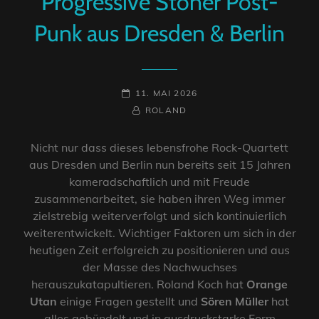
Progressive Stoner Post-
Punk aus Dresden & Berlin
POSTED-
11. MAI 2026
ON
BY
BYLINE
ROLAND
LINE
Nicht nur dass dieses lebensfrohe Rock-Quartett
aus Dresden und Berlin nun bereits seit 15 Jahren
kameradschaftlich und mit Freude
zusammenarbeitet, sie haben ihren Weg immer
zielstrebig weiterverfolgt und sich kontinuierlich
weiterentwickelt. Wichtiger Faktoren um sich in der
heutigen Zeit erfolgreich zu positionieren und aus
der Masse des Nachwuchses
herauszukatapultieren. Roland Koch hat
Orange
Utan
einige Fragen gestellt und
Sören Müller
hat
alles gebündelt und in ausdruckstarke Form