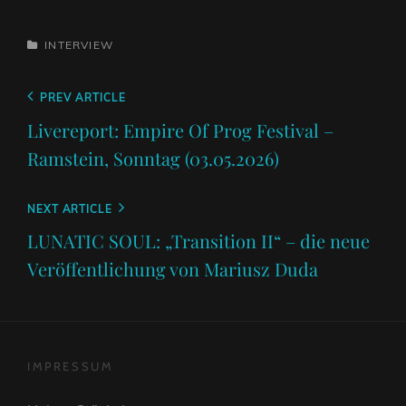
CATEGORIES
INTERVIEW
Beitragsnavigation
Previous
PREV ARTICLE
Post
Livereport: Empire Of Prog Festival –
Ramstein, Sonntag (03.05.2026)
Next
NEXT ARTICLE
Post
LUNATIC SOUL: „Transition II“ – die neue
Veröffentlichung von Mariusz Duda
IMPRESSUM