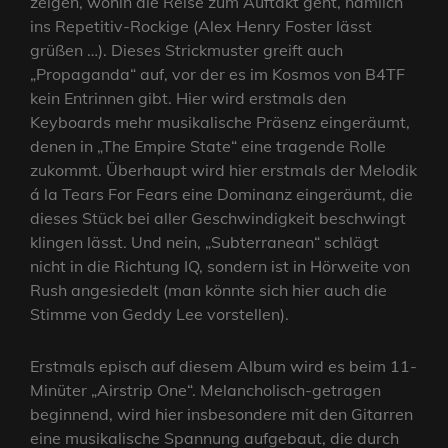
zeigen, wohin die Reise zum Auftakt geht, nämlich
ins Repetitiv-Rockige (Alex Henry Foster lässt
grüßen …). Dieses Strickmuster greift auch
„Propaganda“ auf, vor der es im Kosmos von B4TF
kein Entrinnen gibt. Hier wird erstmals den
Keyboards mehr musikalische Präsenz eingeräumt,
denen in „The Empire State“ eine tragende Rolle
zukommt. Überhaupt wird hier erstmals der Melodik
á la Tears For Fears eine Dominanz eingeräumt, die
dieses Stück bei aller Geschwindigkeit beschwingt
klingen lässt. Und nein, „Subterranean“ schlägt
nicht in die Richtung IQ, sondern ist in Hörweite von
Rush angesiedelt (man könnte sich hier auch die
Stimme von Geddy Lee vorstellen).
Erstmals episch auf diesem Album wird es beim 11-
Minüter „Airstrip One“. Melancholisch-getragen
beginnend, wird hier insbesondere mit den Gitarren
eine musikalische Spannung aufgebaut, die durch