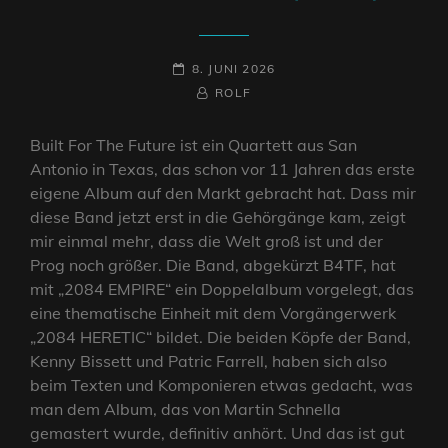
POSTED-
8. JUNI 2026
ON
BY
BYLINE
ROLF
LINE
Built For The Future ist ein Quartett aus San
Antonio in Texas, das schon vor 11 Jahren das erste
eigene Album auf den Markt gebracht hat. Dass mir
diese Band jetzt erst in die Gehörgänge kam, zeigt
mir einmal mehr, dass die Welt groß ist und der
Prog noch größer. Die Band, abgekürzt B4TF, hat
mit „2084 EMPIRE“ ein Doppelalbum vorgelegt, das
eine thematische Einheit mit dem Vorgängerwerk
„2084 HERETIC“ bildet. Die beiden Köpfe der Band,
Kenny Bissett und Patric Farrell, haben sich also
beim Texten und Komponieren etwas gedacht, was
man dem Album, das von Martin Schnella
gemastert wurde, definitiv anhört. Und das ist gut