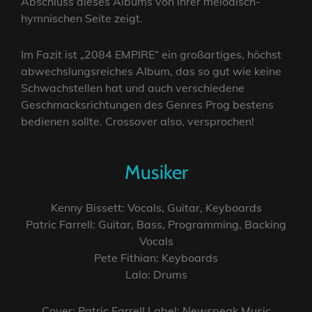
Abschluss dieses Albums von ihrer melodisch-
hymnischen Seite zeigt.
Im Fazit ist „2084 EMPIRE“ ein großartiges, höchst
abwechslungsreiches Album, das so gut wie keine
Schwachstellen hat und auch verschiedene
Geschmacksrichtungen des Genres Prog bestens
bedienen sollte. Crossover also, versprochen!
Musiker
Kenny Bissett: Vocals, Guitar, Keyboards
Patric Farrell: Guitar, Bass, Programming, Backing
Vocals
Pete Fithian: Keyboards
Lalo: Drums
Cover: Patric Farrell Label: Newspeak Music