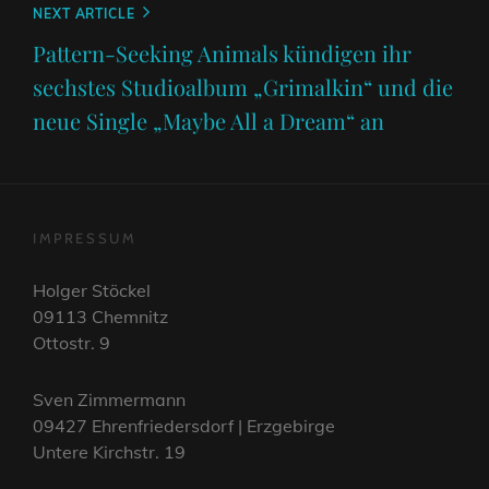
Next
NEXT ARTICLE
Post
Pattern-Seeking Animals kündigen ihr
sechstes Studioalbum „Grimalkin“ und die
neue Single „Maybe All a Dream“ an
IMPRESSUM
Holger Stöckel
09113 Chemnitz
Ottostr. 9
Sven Zimmermann
09427 Ehrenfriedersdorf | Erzgebirge
Untere Kirchstr. 19