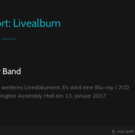
rt:
Livealbum
y Band
 weiteres Livedokument. Es wird eine Blu-ray / 2CD
Islington Assembly Hall am 13. Januar 2017
BY
BYLINE
HOLGER