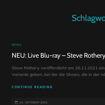
Schlagwo
CAT
NEWS
LINKS
NEU: Live Blu-ray – Steve Rother
Steve Rothery veröffentlicht am 26.11.2021 ein
Variante geben, bei der die Shows, die in der 
NEU:
CONTINUE READING
LIVE
BLU-
POSTED-
RAY
21. OKTOBER 2021