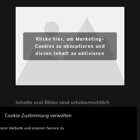
Klicke hier, um Marketing-
Cookies zu akzeptieren und
diesen Inhalt zu aktivieren
Inhalte und Bilder sind urheberrechtlich
geschützt. Weiterverwendung nur mit
Cookie-Zustimmung verwalten
Zustimmung von STONE PROG.
sere Website und unseren Service zu