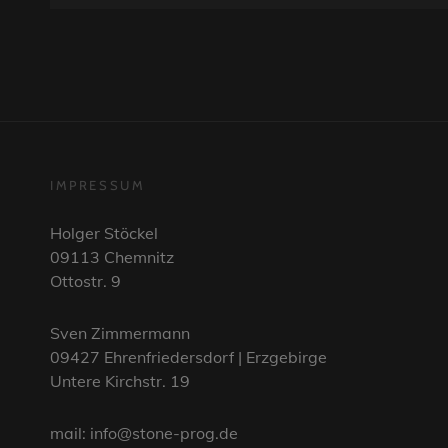
–
ON
STEVE
ROTHERY
BAND
IMPRESSUM
Holger Stöckel
09113 Chemnitz
Ottostr. 9
Sven Zimmermann
09427 Ehrenfriedersdorf | Erzgebirge
Untere Kirchstr. 19
mail: info@stone-prog.de