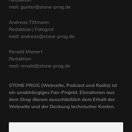
mail: gunter@stone-prog.de
Andreas Tittmann
Redaktion | Fotograf
mail: andreas@stone-prog.de
Renald Mienert
Redaktion
mail: renald@stone-prog.de
STONE PROG (Webseite, Podcast und Radio) ist
ein unabhängiges Fan-Projekt. Einnahmen aus
dem Shop dienen ausschließlich dem Erhalt der
Webseite und der Deckung technischer Kosten.