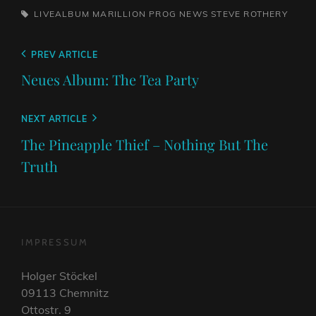
TAGS,
LIVEALBUM
MARILLION
PROG NEWS
STEVE ROTHERY
Beitragsnavigation
Previous
PREV ARTICLE
Post
Neues Album: The Tea Party
Next
NEXT ARTICLE
Post
The Pineapple Thief – Nothing But The
Truth
IMPRESSUM
Holger Stöckel
09113 Chemnitz
Ottostr. 9