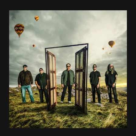
–
ON
LINE
NEUBERINHAUS,
REICHENBACH
11.03.2026