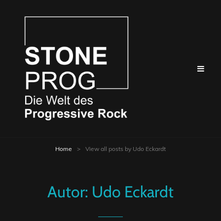
Home
>
View all posts by
Udo Eckardt
Autor:
Udo Eckardt