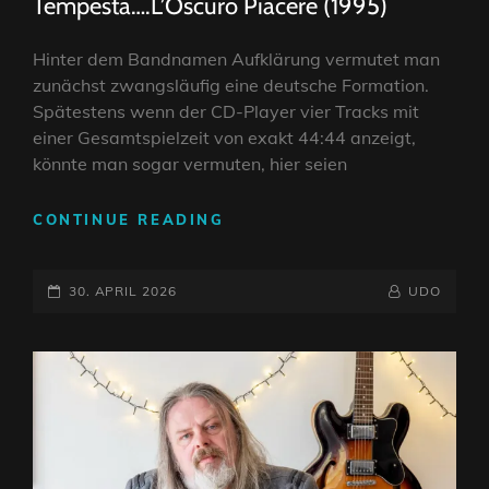
Tempesta….L’Oscuro Piacere (1995)
Hinter dem Bandnamen Aufklärung vermutet man
zunächst zwangsläufig eine deutsche Formation.
Spätestens wenn der CD-Player vier Tracks mit
einer Gesamtspielzeit von exakt 44:44 anzeigt,
könnte man sogar vermuten, hier seien
REVIEW:
CONTINUE READING
AUFKLÄRUNG
–
POSTED-
DE’LA
BY
BYLINE
30. APRIL 2026
UDO
TEMPESTA….L’OSCURO
ON
LINE
PIACERE
(1995)