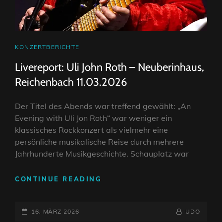
CAT
KONZERTBERICHTE
LINKS
Livereport: Uli John Roth – Neuberinhaus,
Reichenbach 11.03.2026
Der Titel des Abends war treffend gewählt: „An
Evening with Uli Jon Roth“ war weniger ein
klassisches Rockkonzert als vielmehr eine
persönliche musikalische Reise durch mehrere
Jahrhunderte Musikgeschichte. Schauplatz war
LIVEREPORT:
CONTINUE READING
ULI
JOHN
POSTED-
ROTH
BY
BYLINE
16. MÄRZ 2026
UDO