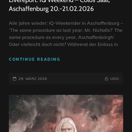
Aschaffenburg 20.-21.02.2026
Alle Jahre wieder: IQ-Weekender in Aschaffenburg –
‘The same procedure as last year, Mr. Nicholls?’ The
same procedure as every year, Aschaffenbörgh‘.
Oder vielleicht doch nicht? Während der Einlass in
LIVEREPORT:
CONTINUE READING
IQ
WEEKEND
POSTED-
–
BY
BYLINE
29. MÄRZ 2026
UDO
COLOS
ON
LINE
SAAL,
ASCHAFFENBURG
20.-21.02.2026