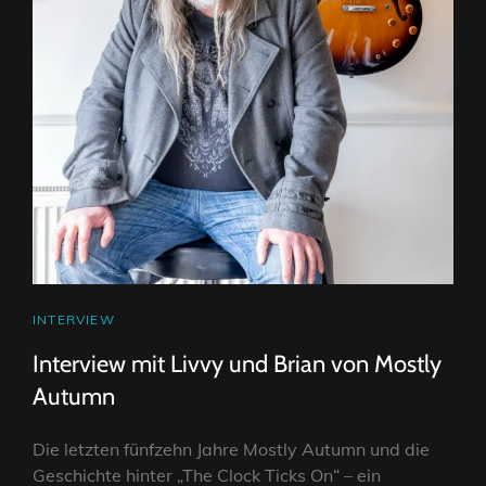
CAT
INTERVIEW
LINKS
Interview mit Livvy und Brian von Mostly
Autumn
Die letzten fünfzehn Jahre Mostly Autumn und die
Geschichte hinter „The Clock Ticks On“ – ein