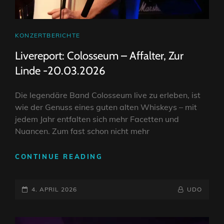
CAT
KONZERTBERICHTE
LINKS
Livereport: Colosseum – Affalter, Zur
Linde -20.03.2026
Die legendäre Band Colosseum live zu erleben, ist
wie der Genuss eines guten alten Whiskeys – mit
jedem Jahr entfalten sich mehr Facetten und
Nuancen. Zum fast schon nicht mehr
LIVEREPORT:
CONTINUE READING
COLOSSEUM
–
POSTED-
AFFALTER,
BY
BYLINE
4. APRIL 2026
UDO
ZUR
ON
LINE
LINDE
-20.03.2026