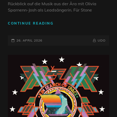
Rückblick auf die Musik aus der Ära mit Olivia
Sparnenn-Josh als Leadsängerin. Für Stone
INTERVIEW
CONTINUE READING
MIT
LIVVY
POSTED-
UND
BY
BYLINE
26. APRIL 2026
UDO
BRIAN
ON
LINE
VON
MOSTLY
AUTUMN