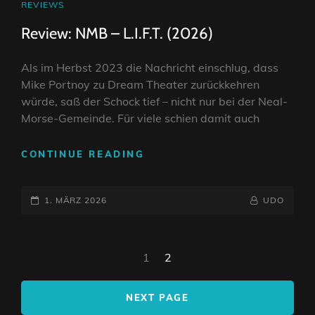
CAT
REVIEWS
LINKS
Review: NMB – L.I.F.T. (2026)
Als im Herbst 2023 die Nachricht einschlug, dass
Mike Portnoy zu Dream Theater zurückkehren
würde, saß der Schock tief – nicht nur bei der Neal-
Morse-Gemeinde. Für viele schien damit auch
REVIEW:
CONTINUE READING
NMB
–
POSTED-
L.I.F.T.
BY
BYLINE
1. MÄRZ 2026
UDO
(2026)
ON
LINE
<span
1
2
class="nav-
subtitle
NEXT PAGE
screen-