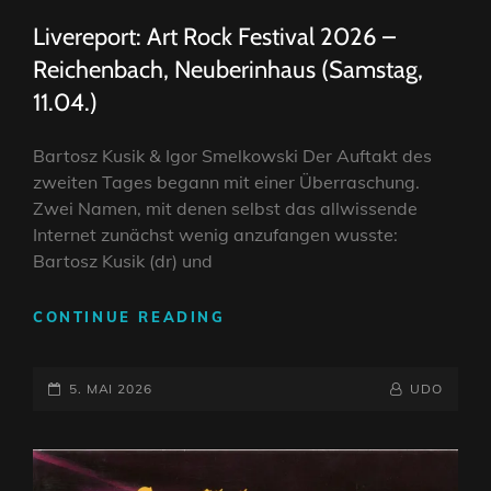
LINKS
Livereport: Art Rock Festival 2026 –
Reichenbach, Neuberinhaus (Samstag,
11.04.)
Bartosz Kusik & Igor Smelkowski Der Auftakt des
zweiten Tages begann mit einer Überraschung.
Zwei Namen, mit denen selbst das allwissende
Internet zunächst wenig anzufangen wusste:
Bartosz Kusik (dr) und
LIVEREPORT:
CONTINUE READING
ART
ROCK
POSTED-
FESTIVAL
BY
BYLINE
5. MAI 2026
UDO
2026
ON
LINE
–
REICHENBACH,
NEUBERINHAUS