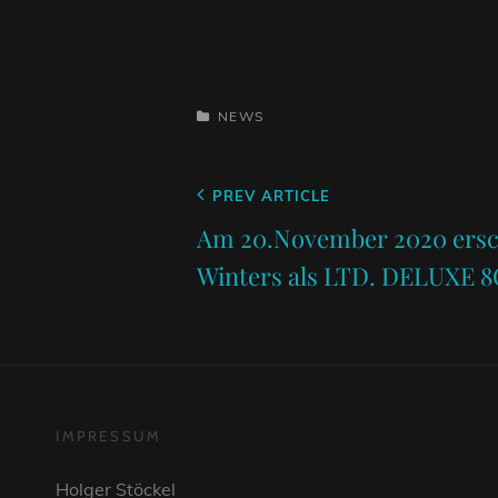
CATEGORIES
NEWS
Beitragsnavigation
Previous
PREV ARTICLE
Post
Am 20.November 2020 ersch
Winters als LTD. DELUXE
IMPRESSUM
Holger Stöckel