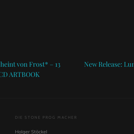
Next
Post
eint von Frost* – 13
New Release: Lun
 8CD ARTBOOK
DIE STONE PROG MACHER
Holger Stöckel