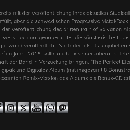
reits mit der Veröffentlichung ihres aktuellen Studi
füllt, aber die schwedischen Progressive Metal/Rock
m der Veröffentlichung des dritten Pain of Salvation Al
sterwerk nochmal genauer unter die künstlerische L
gewand veröffentlicht. Nach der allseits umjubelten
´ im Jahre 2016, sollte auch diese neu-überarbeitete
chaft der Band in Verzückung bringen. ´The Perfect Ele
 Digipak und Digitales Album (mit insgesamt 8 Bonustr
gesamten Remix-Version des Albums als Bonus-CD erhäl