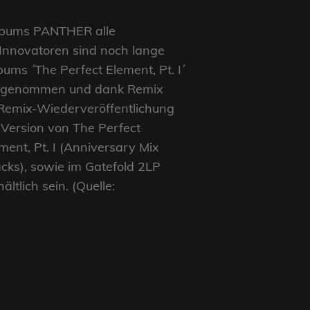
oalbums PANTHER alle
 Innovatoren sind noch lange
bums ´The Perfect Element, Pt. I´
upe genommen und dank Remix
 Remix-Wiederveröffentlichung
 Version von The Perfect
ment, Pt. I (Anniversary Mix
acks), sowie im Gatefold 2LP
tlich sein. (Quelle: