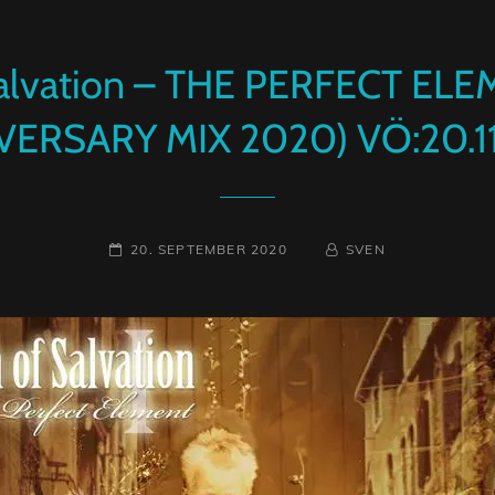
alvation – THE PERFECT ELEM
VERSARY MIX 2020) VÖ:20.1
POSTED-
BY
BYLINE
20. SEPTEMBER 2020
SVEN
ON
LINE