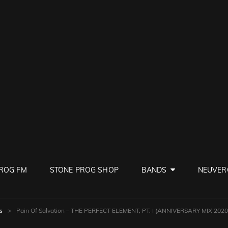
PROG
ve Rock
ROG FM
STONE PROG SHOP
BANDS
NEUVER
s
>
Pain Of Salvation – THE PERFECT ELEMENT, PT. I (ANNIVERSARY MIX 2020